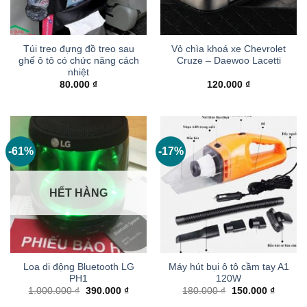
Túi treo đựng đồ treo sau
Vỏ chìa khoá xe Chevrolet
ghế ô tô có chức năng cách
Cruze – Daewoo Lacetti
nhiệt
80.000
₫
120.000
₫
-61%
-17%
HẾT HÀNG
Loa di động Bluetooth LG
Máy hút bụi ô tô cầm tay A1
PH1
120W
Giá
Giá
Giá
Giá
1.000.000
₫
390.000
₫
180.000
₫
150.000
₫
gốc
hiện
gốc
hiện