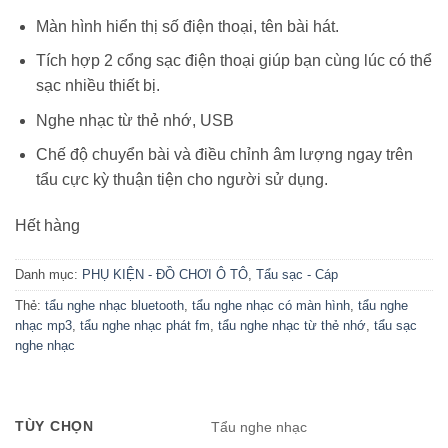
Màn hình hiển thị số điện thoại, tên bài hát.
Tích hợp 2 cổng sạc điện thoại giúp bạn cùng lúc có thể
sạc nhiều thiết bị.
Nghe nhạc từ thẻ nhớ, USB
Chế độ chuyển bài và điều chỉnh âm lượng ngay trên
tẩu cực kỳ thuận tiện cho người sử dụng.
Hết hàng
Danh mục:
PHỤ KIỆN - ĐỒ CHƠI Ô TÔ
,
Tẩu sạc - Cáp
Thẻ:
tẩu nghe nhạc bluetooth
,
tẩu nghe nhạc có màn hình
,
tẩu nghe
nhạc mp3
,
tẩu nghe nhạc phát fm
,
tẩu nghe nhạc từ thẻ nhớ
,
tẩu sạc
nghe nhạc
TÙY CHỌN
Tẩu nghe nhạc