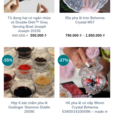
Tô đựng hạt có ngăn chứa
Đĩa pha lê tròn Bohemia
vỏ Double-Dish™ Grey
Crystal M57
Serving Bowl Joseph
Joseph 20156
Giá
Giá
Khoả
690.000
₫
550.000
₫
790.000
₫
–
1.850.000
₫
gốc
hiện
giá:
là:
tại
từ
690.000 ₫.
là:
790.0
550.000 ₫.
đến
1.850
-55%
-27%
Hộp 6 bát chấm pha lê
Hũ pha lê có nắp 96mm
Godinger Shannon Dublin
Crystal Bohemia
25590
53400/14100/096 – made in