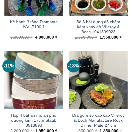
Kệ bánh 3 tầng Diamante
Bộ 3 bát đựng đồ chấm
IVV -7190.1
kèm khay gỗ Villeroy &
Boch 1041309023
Giá
Giá
Giá
Giá
8.300.000
₫
4.800.000
₫
1.850.000
₫
1.550.000
₫
gốc
hiện
gốc
hiện
là:
tại
là:
tại
8.300.000 ₫.
là:
1.850.000 ₫.
là:
4.800.000 ₫.
1.550
-11%
-18%
Hộp 4 bát ăn mì, ăn phở
Đĩa gốm sứ cao cấp Villeroy
đường kính 17cm Staub
& Boch Manufacture Rock
8518893
Dinner Plate 27 cm
Giá
Giá
Giá
Giá
2.200.000
₫
1.950.000
₫
1.650.000
₫
1.350.000
₫