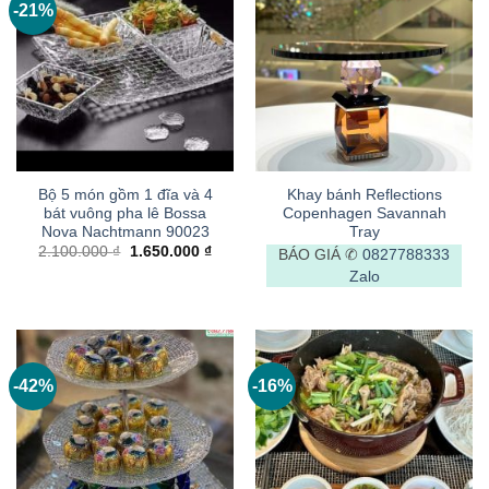
-21%
Bộ 5 món gồm 1 đĩa và 4
Khay bánh Reflections
bát vuông pha lê Bossa
Copenhagen Savannah
Nova Nachtmann 90023
Tray
Giá
Giá
2.100.000
₫
1.650.000
₫
BÁO GIÁ ✆
0827788333
gốc
hiện
Zalo
là:
tại
2.100.000 ₫.
là:
1.650.000 ₫.
-42%
-16%