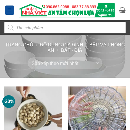
Bỏ
qua
nội
Tìm
dung
kiếm
sản
phẩm
TRANG CHỦ
/
ĐỒ DÙNG GIA ĐÌNH
/
BẾP VÀ PHÒNG
ĂN
/
BÁT - ĐĨA
-20%