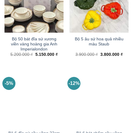
Bộ 50 bát đĩa sứ xương
Bộ 5 âu sứ hoa quả nhiều
viền vàng hoàng gia Anh
màu Staub
Imperialondon
Giá
Giá
Giá
Giá
5.200.000
₫
5.150.000
₫
3.900.000
₫
3.800.000
₫
gốc
hiện
gốc
hiện
là:
tại
là:
tại
5.200.000 ₫.
là:
3.900.000 ₫.
là:
5.150.000 ₫.
3.800
-5%
-12%