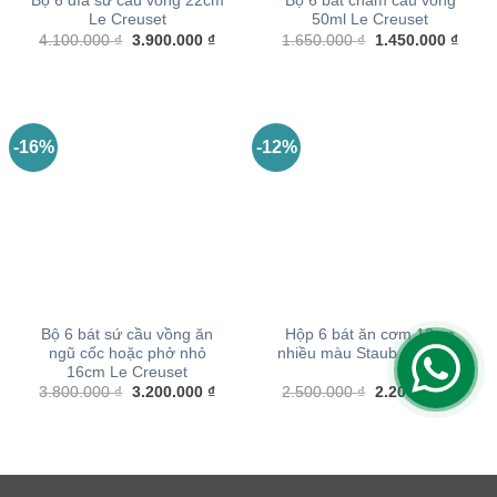
Bộ 6 đĩa sứ cầu vồng 22cm
Bộ 6 bát chấm cầu vồng
Le Creuset
50ml Le Creuset
Giá
Giá
Giá
Giá
4.100.000
₫
3.900.000
₫
1.650.000
₫
1.450.000
₫
gốc
hiện
gốc
hiện
là:
tại
là:
tại
4.100.000 ₫.
là:
1.650.000 ₫.
là:
3.900.000 ₫.
1.450
-16%
-12%
Bộ 6 bát sứ cầu vồng ăn
Hộp 6 bát ăn cơm 12cm
ngũ cốc hoặc phở nhỏ
nhiều màu Staub 1027262
16cm Le Creuset
Giá
Giá
Giá
Giá
3.800.000
₫
3.200.000
₫
2.500.000
₫
2.200.000
₫
gốc
hiện
gốc
hiện
là:
tại
là:
tại
3.800.000 ₫.
là:
2.500.000 ₫.
là:
3.200.000 ₫.
2.200