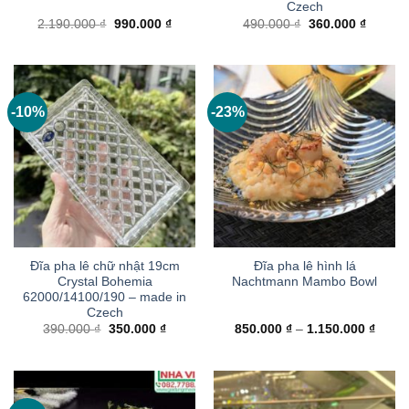
Czech
Giá
Giá
Giá
Giá
2.190.000
₫
990.000
₫
490.000
₫
360.000
₫
gốc
hiện
gốc
hiện
là:
tại
là:
tại
2.190.000 ₫.
là:
490.000 ₫.
là:
990.000 ₫.
360.000
-10%
-23%
Đĩa pha lê chữ nhật 19cm
Đĩa pha lê hình lá
Crystal Bohemia
Nachtmann Mambo Bowl
62000/14100/190 – made in
Czech
Giá
Giá
Khoả
390.000
₫
350.000
₫
850.000
₫
–
1.150.000
₫
gốc
hiện
giá:
là:
tại
từ
390.000 ₫.
là:
850.0
350.000 ₫.
đến
1.150