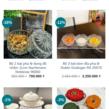
gốc
hiện
gốc
hiện
là:
tại
là:
tại
2.200.000 ₫.
là:
1.650.000 ₫.
là:
1.950.000 ₫.
1.350
-18%
-12%
Bộ 2 bát pha lê đựng đồ
Bộ 3 bát kèm đĩa pha lê
nhắm 11cm Nachtmann
Dublin Godinger R4-25570
Noblesse 96060
Giá
Giá
Giá
Giá
850.000
₫
700.000
₫
2.550.000
₫
2.250.000
₫
gốc
hiện
gốc
hiện
là:
tại
là:
tại
850.000 ₫.
là:
2.550.000 ₫.
là:
700.000 ₫.
2.250
-1%
-3%