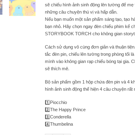
sẽ chiếu hình ảnh sinh động lên tường để mẹ
những câu chuyện thú vị và hấp dẫn.
Nếu bạn muốn một sản phẩm sáng tạo, tạo h
bạn nhỏ. Hãy chọn ngay đèn chiếu phim kể 
STORYBOOK TORCH cho không gian storyti
Cách sử dụng vô cùng đơn giản và thuận tiện
tắc đèn pin, chiếu lên tường trong phòng tối l
mình vào không gian rạp chiếu bóng tại gia. 
sẽ thích mê.
Bộ sản phẩm gồm 1 hộp chứa đèn pin và 4 k
hình ảnh sinh động thể hiện 4 câu chuyện rất n
1️⃣
Piocchio
2️⃣
The Happy Prince
3️⃣
Conderella
4️⃣
Thumbelina