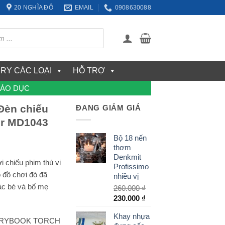
20 NGHĨA ĐÔ
EMAIL
0908630088
ERY CÁC LOẠI
HỖ TRỢ
IÁO DỤC
èn chiếu
ĐANG GIẢM GIÁ
er MD1043
Bộ 18 nến
thơm
Denkmit
 chiếu phim thú vị
Profissimo
 đồ chơi đó đã
nhiều vị
các bé và bố mẹ
260.000
₫
Giá
Giá
230.000
₫
gốc
hiện
Khay nhựa
là:
tại
STORYBOOK TORCH