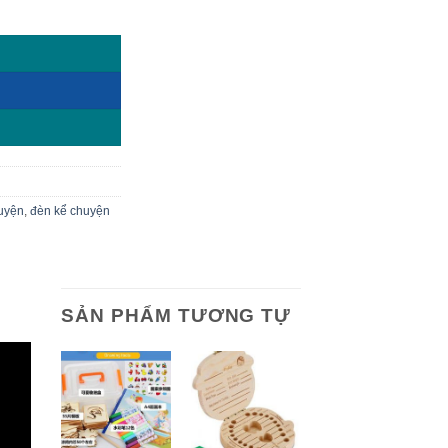
kể chuyện loại to MiDeer MD1043 số lượng
uyện
,
đèn kể chuyện
SẢN PHẨM TƯƠNG TỰ
+
+