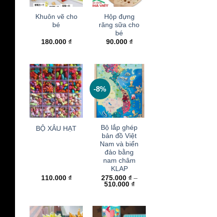
Khuôn vẽ cho
Hộp đựng
bé
răng sữa cho
bé
180.000
₫
90.000
₫
-8%
+
+
Bộ lắp ghép
BỘ XÂU HẠT
bản đồ Việt
Nam và biển
đảo bằng
nam châm
KLAP
110.000
₫
275.000
₫
–
Khoảng
510.000
₫
giá:
từ
275.000 ₫
đến
510.000 ₫