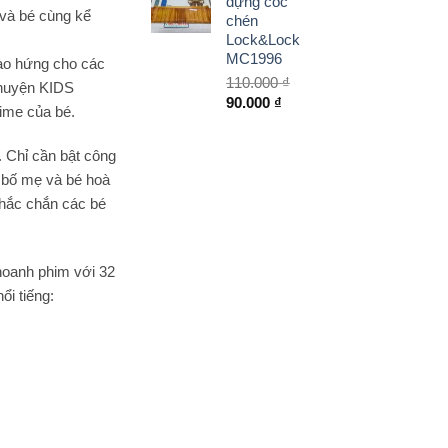
đựng cốc
260.000 ₫.
là:
 và bé cùng kể
chén
230.000 ₫.
Lock&Lock
MC1996
ào hứng cho các
110.000
₫
chuyện KIDS
Giá
Giá
90.000
₫
me của bé.
gốc
hiện
là:
tại
. Chỉ cần bật công
110.000 ₫.
là:
à bố mẹ và bé hoà
90.000 ₫.
Chắc chắn các bé
hoanh phim với 32
ổi tiếng: