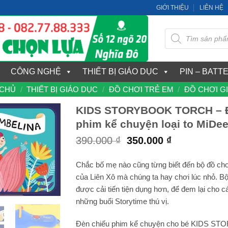
GIỚI THIỆU
LIÊN HỆ
Tìm
kiếm
sản
phẩm
CÔNG NGHỆ
THIẾT BỊ GIÁO DỤC
PIN – BATT
 CHỦ
/
THIẾT BỊ GIÁO DỤC
/
ĐỒ CHƠI TRẺ EM
/
ĐỒ CHƠI G
KIDS STORYBOOK TORCH – Đ
phim kể chuyện loại to MiDe
Giá
Giá
390.000
₫
350.000
₫
gốc
hiện
là:
tại
Chắc bố mẹ nào cũng từng biết đến bộ đồ chơi
390.000 ₫.
là:
của Liên Xô mà chúng ta hay chơi lúc nhỏ. Bộ
350.000 ₫.
được cải tiến tiện dụng hơn, để đem lại cho 
những buổi Storytime thú vị.
Đèn chiếu phim kể chuyện cho bé KIDS 