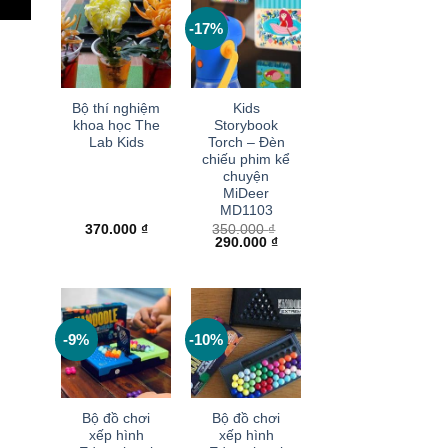
-17%
+
+
Bộ thí nghiệm
Kids
khoa học The
Storybook
Lab Kids
Torch – Đèn
chiếu phim kể
chuyện
MiDeer
MD1103
370.000
₫
350.000
₫
Giá
Giá
290.000
₫
gốc
hiện
là:
tại
350.000 ₫.
là:
290.000 ₫.
-9%
-10%
+
+
Bộ đồ chơi
Bộ đồ chơi
xếp hình
xếp hình