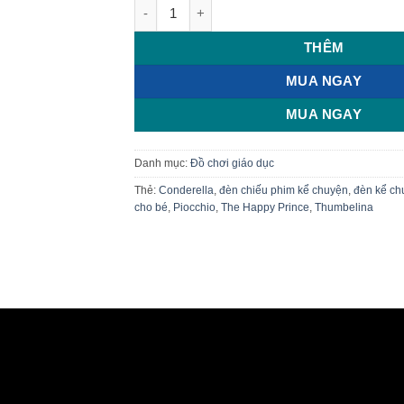
KIDS STORYBOOK TORCH – Đèn chiếu phim 
THÊM
MUA NGAY
MUA NGAY
Danh mục:
Đồ chơi giáo dục
Thẻ:
Conderella
,
đèn chiếu phim kể chuyện
,
đèn kể ch
cho bé
,
Piocchio
,
The Happy Prince
,
Thumbelina