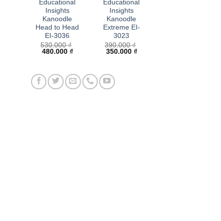
Educational
Educational
Insights
Insights
Kanoodle
Kanoodle
Head to Head
Extreme EI-
EI-3036
3023
530.000
₫
390.000
₫
Giá
Giá
Giá
Giá
480.000
₫
350.000
₫
gốc
hiện
gốc
hiện
là:
tại
là:
tại
530.000 ₫.
là:
390.000 ₫.
là:
480.000 ₫.
350.000 ₫.