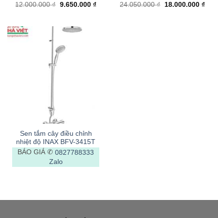
Giá
Giá
Giá
Giá
12.000.000
₫
9.650.000
₫
24.050.000
₫
18.000.000
₫
gốc
hiện
gốc
hiện
là:
tại
là:
tại
12.000.000 ₫.
là:
24.050.000 ₫.
là:
9.650.000 ₫.
18.0
Sen tắm cây điều chỉnh
nhiệt độ INAX BFV-3415T
BÁO GIÁ ✆
0827788333
Zalo