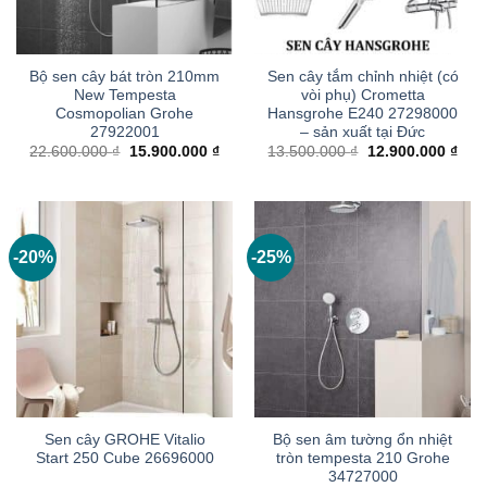
Bộ sen cây bát tròn 210mm
Sen cây tắm chỉnh nhiệt (có
New Tempesta
vòi phụ) Crometta
Cosmopolian Grohe
Hansgrohe E240 27298000
27922001
– sản xuất tại Đức
Giá
Giá
Giá
Giá
22.600.000
₫
15.900.000
₫
13.500.000
₫
12.900.000
₫
gốc
hiện
gốc
hiện
là:
tại
là:
tại
22.600.000 ₫.
là:
13.500.000 ₫.
là:
15.900.000 ₫.
12.9
-20%
-25%
Sen cây GROHE Vitalio
Bộ sen âm tường ổn nhiệt
Start 250 Cube 26696000
tròn tempesta 210 Grohe
34727000