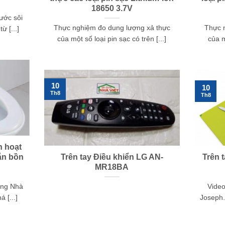
18650 3.7V
ước sôi
Thực nghiệm đo dung lượng xả thực
Thực 
ừ [...]
của một số loại pin sạc có trên [...]
của m
10
10
Th8
Th8
h hoạt
gắn bồn
Trên tay Điều khiển LG AN-
Trên 
MR18BA
ụng Nhà
Video
 [...]
Joseph