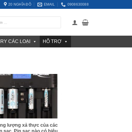
20 NGHĨA ĐÔ
EMAIL
0908630088
ERY CÁC LOẠI
HỖ TRỢ
ng lượng xả thực của các
in sạc. Pin sạc nào có hiệu