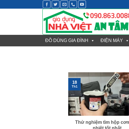
Bỏ
qua
nội
dung
ĐỒ DÙNG GIA ĐÌNH
ĐIỆN MÁY
18
Th1
Thử nghiệm tìm hộp cơ
nhiệt tốt nhất