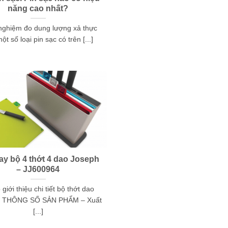
năng cao nhất?
nghiệm đo dung lượng xả thực
ột số loại pin sạc có trên [...]
tay bộ 4 thớt 4 dao Joseph
– JJ600964
 giới thiệu chi tiết bộ thớt dao
. THÔNG SỐ SẢN PHẨM – Xuất
[...]