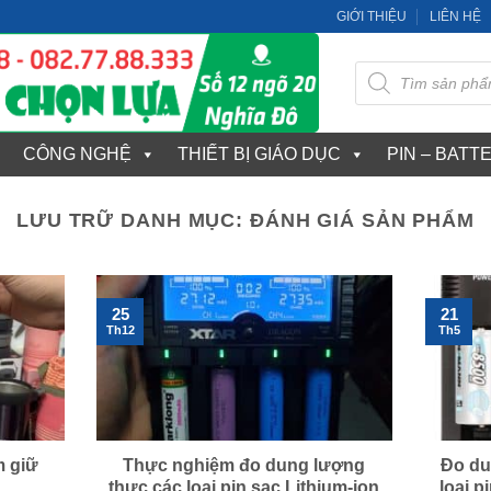
GIỚI THIỆU
LIÊN HỆ
Tìm
kiếm
sản
phẩm
CÔNG NGHỆ
THIẾT BỊ GIÁO DỤC
PIN – BATT
LƯU TRỮ DANH MỤC:
ĐÁNH GIÁ SẢN PHẨM
25
21
Th12
Th5
m giữ
Thực nghiệm đo dung lượng
Đo du
thực các loại pin sạc Lithium-ion
loại p