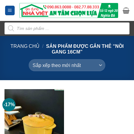
Bỏ
qua
nội
Tìm
dung
kiếm
sản
phẩm
TRANG CHỦ
/
SẢN PHẨM ĐƯỢC GẮN THẺ “NỒI
GANG 16CM”
-17%