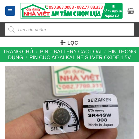
Bỏ
qua
nội
Tìm
dung
kiếm
sản
phẩm
LỌC
TRANG CHỦ
/
PIN – BATTERY CÁC LOẠI
/
PIN THÔNG
DỤNG
/
PIN CÚC ÁO ALKALINE SILVER OXIDE 1.5V