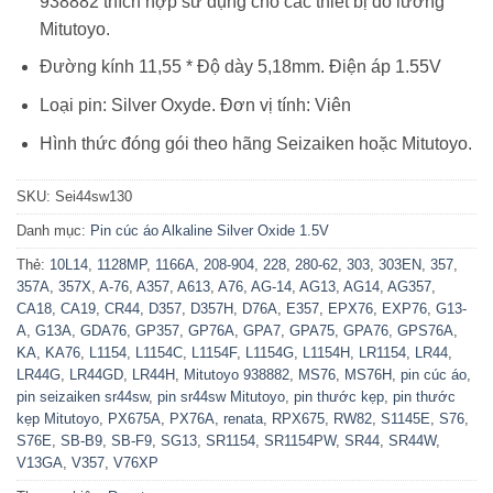
938882 thích hợp sử dụng cho các thiết bị đo lường
Mitutoyo.
Đường kính 11,55 * Độ dày 5,18mm. Điện áp 1.55V
Loại pin: Silver Oxyde. Đơn vị tính: Viên
Hình thức đóng gói theo hãng Seizaiken hoặc Mitutoyo.
SKU:
Sei44sw130
Danh mục:
Pin cúc áo Alkaline Silver Oxide 1.5V
Thẻ:
10L14
,
1128MP
,
1166A
,
208-904
,
228
,
280-62
,
303
,
303EN
,
357
,
357A
,
357X
,
A-76
,
A357
,
A613
,
A76
,
AG-14
,
AG13
,
AG14
,
AG357
,
CA18
,
CA19
,
CR44
,
D357
,
D357H
,
D76A
,
E357
,
EPX76
,
EXP76
,
G13-
A
,
G13A
,
GDA76
,
GP357
,
GP76A
,
GPA7
,
GPA75
,
GPA76
,
GPS76A
,
KA
,
KA76
,
L1154
,
L1154C
,
L1154F
,
L1154G
,
L1154H
,
LR1154
,
LR44
,
LR44G
,
LR44GD
,
LR44H
,
Mitutoyo 938882
,
MS76
,
MS76H
,
pin cúc áo
,
pin seizaiken sr44sw
,
pin sr44sw Mitutoyo
,
pin thước kẹp
,
pin thước
kẹp Mitutoyo
,
PX675A
,
PX76A
,
renata
,
RPX675
,
RW82
,
S1145E
,
S76
,
S76E
,
SB-B9
,
SB-F9
,
SG13
,
SR1154
,
SR1154PW
,
SR44
,
SR44W
,
V13GA
,
V357
,
V76XP