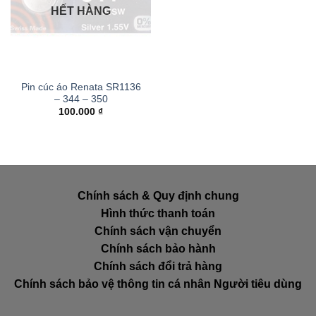
HẾT HÀNG
Pin cúc áo Renata SR1136
– 344 – 350
100.000
₫
Chính sách & Quy định chung
Hình thức thanh toán
Chính sách vận chuyển
Chính sách bảo hành
Chính sách đổi trả hàng
Chính sách bảo vệ thông tin cá nhân Người tiêu dùng