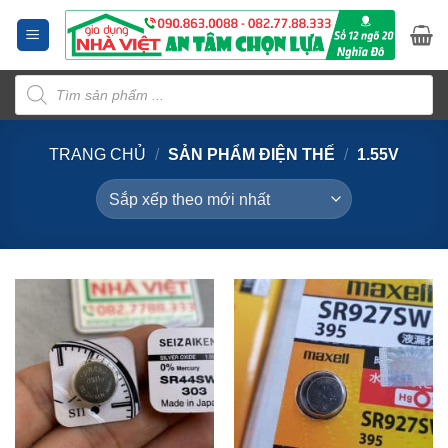
Bỏ
qua
nội
Tìm
dung
kiếm
sản
phẩm
TRANG CHỦ
/
SẢN PHẨM ĐIỆN THẾ
/
1.55V