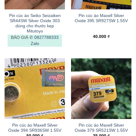
Pin cúc áo Seiko Seizaiken
Pin cúc áo Maxell Silver
SR44SW Silver Oxide 303
Oxide 395 SR927SW 1.55V
dùng cho thước kẹp
Mitutoyo
40.000
₫
BÁO GIÁ ✆
0827788333
Zalo
Pin cúc áo Maxell Silver
Pin cúc áo Maxell Silver
Oxide 394 SR936SW 1.55V
Oxide 379 SR521SW 1.55V
50.000
₫
35.000
₫