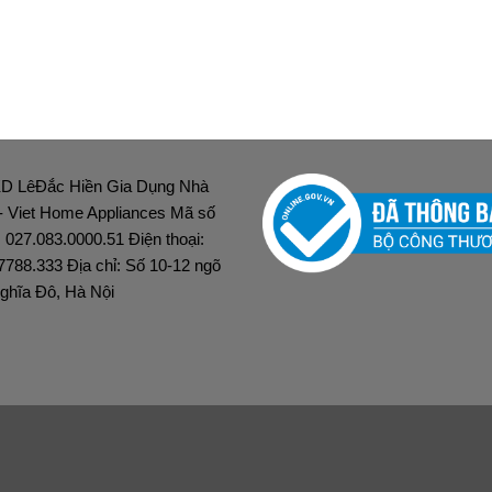
D LêĐắc Hiền Gia Dụng Nhà
 - Viet Home Appliances Mã số
: 027.083.0000.51 Điện thoại:
7788.333 Địa chỉ: Số 10-12 ngõ
ghĩa Đô, Hà Nội