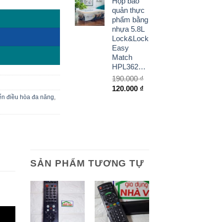
Hộp bảo
là:
hiện
quản thực
3.900.000 ₫.
tại
phẩm bằng
là:
nhựa 5.8L
2.990.000 ₫.
Lock&Lock
Easy
Match
HPL362EM
190.000
₫
Giá
Giá
120.000
₫
ển điều hòa đa năng
,
gốc
hiện
là:
tại
190.000 ₫.
là:
120.000 ₫.
SẢN PHẨM TƯƠNG TỰ