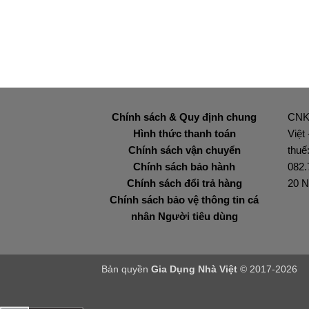
Chính sách & Quy định chung
CNK
Hình thức thanh toán
Việt
Chính sách vận chuyển
thuế
Chính sách bảo hành
082.
Chính sách đổi trả hàng
20 N
Chính sách bảo vệ thông tin cá
nhân Người tiêu dùng
Bản quyền
Gia Dụng Nhà Việt
© 2017-2026