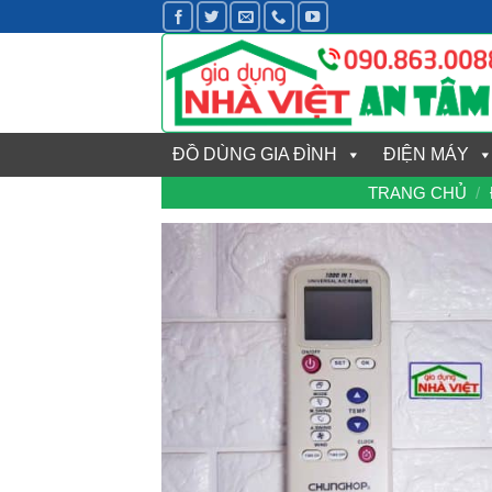
Bỏ
qua
nội
dung
ĐỒ DÙNG GIA ĐÌNH
ĐIỆN MÁY
TRANG CHỦ
/