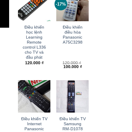
-17%
+
+
Điều khiển
Điều khiển
học lệnh
điều hòa
Learning
Panasonic
Remote
A75C3298
control L336
cho TV và
đầu phát
120.000
₫
120.000
₫
Giá
Giá
100.000
₫
gốc
hiện
là:
tại
120.000 ₫.
là:
100.000 ₫.
+
+
Điều khiển TV
Điều khiển TV
Internet
Samsung
Panasonic
RM-D1078