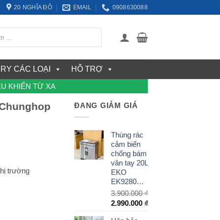
20 NGHĨA ĐÔ
EMAIL
0908630088
ERY CÁC LOẠI
HỖ TRỢ
U KHIỂN TỪ XA
g Chunghop
ĐANG GIẢM GIÁ
Thùng rác
cảm biến
chống bám
vân tay 20L
thị trường
EKO
EK9280RMT
3.900.000
₫
Giá
2.990.000
₫
gốc
Giá
00ES 1000 in 1 số lượng