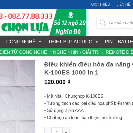
GIỚI THIỆU
LIÊN HỆ
Tìm
kiếm
sản
phẩm
CÔNG NGHỆ
THIẾT BỊ GIÁO DỤC
PIN – BATT
ĐIỆN TỬ CÔNG NGHỆ
/
NGHE NHÌN - GIẢI TRÍ
/
REMOTE ĐIỀ
Điều khiển điều hòa đa năn
K-100ES 1000 in 1
120.000
₫
• Mã hiệu: Chunghop K-100ES
• Tương thích các loại điều hòa phổ biến trên 
• Sử dụng 2 pin AAA
• Chất liệu an toàn thân thiện môi trường
Điều khiển điều hòa đa năng Chunghop K-1