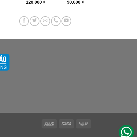
120.000
₫
90.000
₫
Cash
Bank
Cash
On
Transfer
on
Delivery
Pickup