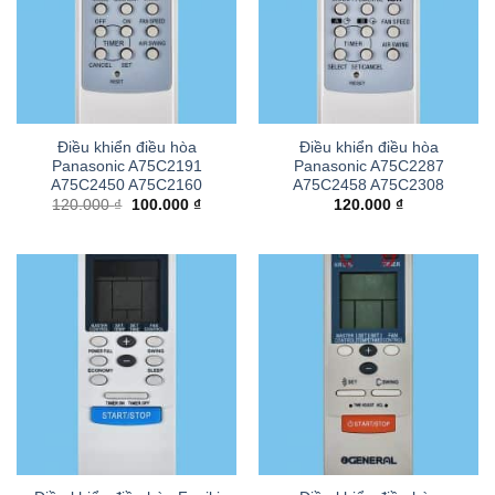
Điều khiển điều hòa
Điều khiển điều hòa
Panasonic A75C2191
Panasonic A75C2287
A75C2450 A75C2160
A75C2458 A75C2308
Giá
Giá
120.000
₫
100.000
₫
120.000
₫
gốc
hiện
là:
tại
120.000 ₫.
là:
100.000 ₫.