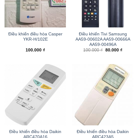
Điều khiển điều hòa Casper
Điều khiển Tivi Samsung
YKR-H/102E
AA59-00602A AA59-00666A
AA59-00496A
Giá
Giá
100.000
₫
100.000
₫
80.000
₫
gốc
hiện
là:
tại
100.000 ₫.
là:
80.000 ₫
Điều khiển điều hòa Daikin
Điều khiển điều hòa Daikin
ARC470A16
ARC423A5