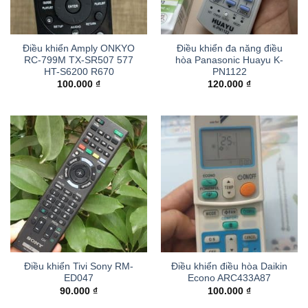
Điều khiển Amply ONKYO
Điều khiển đa năng điều
RC-799M TX-SR507 577
hòa Panasonic Huayu K-
HT-S6200 R670
PN1122
100.000
₫
120.000
₫
Điều khiển Tivi Sony RM-
Điều khiển điều hòa Daikin
ED047
Econo ARC433A87
90.000
₫
100.000
₫