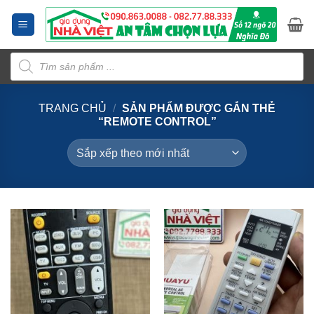
Bỏ
qua
nội
Tìm
dung
kiếm
sản
phẩm
TRANG CHỦ
/
SẢN PHẨM ĐƯỢC GẮN THẺ
“REMOTE CONTROL”