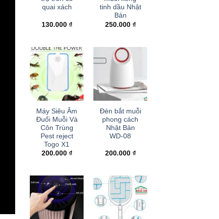
quai xách
tinh dầu Nhật
Bản
130.000
₫
250.000
₫
+
+
Máy Siêu Âm
Đèn bắt muỗi
Đuổi Muỗi Và
phong cách
Côn Trùng
Nhật Bản
Pest reject
WD-08
Togo X1
200.000
₫
200.000
₫