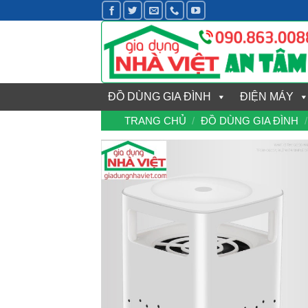
Bỏ
qua
nội
dung
ĐỒ DÙNG GIA ĐÌNH
ĐIỆN MÁY
TRANG CHỦ
/
ĐỒ DÙNG GIA ĐÌNH
/