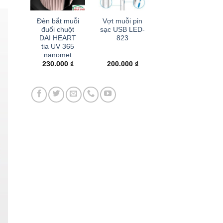
+
+
Đèn bắt muỗi
Vợt muỗi pin
đuổi chuột
sạc USB LED-
DAI HEART
823
tia UV 365
nanomet
230.000
₫
200.000
₫