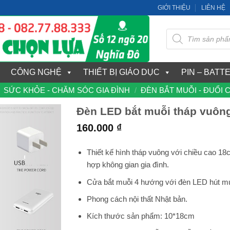
GIỚI THIỆU
LIÊN HỆ
Tìm
kiếm
sản
phẩm
CÔNG NGHỆ
THIẾT BỊ GIÁO DỤC
PIN – BATT
SỨC KHỎE - CHĂM SÓC GIA ĐÌNH
/
ĐÈN BẮT MUỖI - ĐUỔI 
Đèn LED bắt muỗi tháp vuôn
160.000
₫
Thiết kế hình tháp vuông với chiều cao 18
hợp không gian gia đình.
Cửa bắt muỗi 4 hướng với đèn LED hút mu
Phong cách nội thất Nhật bản.
Kích thước sản phẩm: 10*18cm