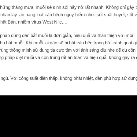
những tháng mưa, muỗi sẽ sinh sôi nảy nở rất nhanh, Không chỉ gây 
 nhân lây lan hàng loạt căn bệnh nguy hiểm như: sốt suất huyết, sốt 
 Nhật Bản, nhiễm virus West Nile,…
i pháp dùng đèn bắt muỗi là đơn giản, hiệu quả và thân thiện với môi
u hút muỗi. Khi muỗi lại gần sẽ bị hút vào bên trong bởi cánh quạt gi
 trùng thông minh sử dụng tia cực tím với ánh sáng dịu nhẹ để dụ côn
ng pháp diệt muỗi và côn trùng rất an toàn và hiệu quả, không gây ra
 ngủ. Với công suất điện thấp, không phát nhiệt, đèn phù hợp sử dụng