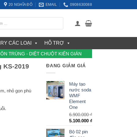
20 NGHĨA ĐÔ
EMAIL
0908630088
ERY CÁC LOẠI
HỖ TRỢ
CÔN TRÙNG - DIỆT CHUỘT KIẾN GIÁN
g KS-2019
ĐANG GIẢM GIÁ
Máy tạo
nước soda
cm, nhỏ gọn phù
WMF
Element
One
ỗi.
6.900.000
₫
Giá
5.100.000
₫
gốc
Giá
Bộ 02 pin
là:
hiện