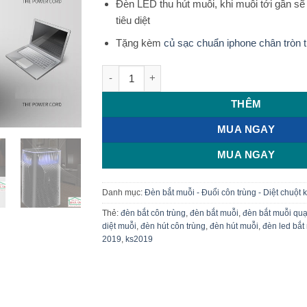
Đèn LED thu hút muỗi, khi muỗi tới gần sẽ 
tiêu diệt
Tặng kèm
củ sạc chuẩn iphone chân tròn t
Đèn LED bắt muỗi tháp vuông KS-2019 số 
THÊM
MUA NGAY
MUA NGAY
Danh mục:
Đèn bắt muỗi - Đuổi côn trùng - Diệt chuột 
Thẻ:
đèn bắt côn trùng
,
đèn bắt muỗi
,
đèn bắt muỗi quạ
diệt muỗi
,
đèn hút côn trùng
,
đèn hút muỗi
,
đèn led bắt
2019
,
ks2019