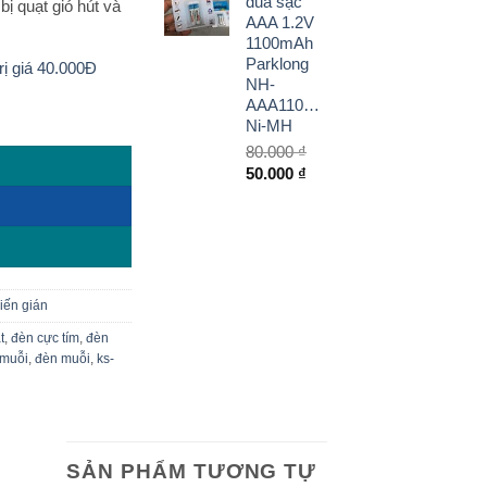
đũa sạc
bị quạt gió hút và
6.900.000 ₫.
tại
AAA 1.2V
là:
1100mAh
5.100.000 ₫.
Parklong
rị giá 40.000Đ
NH-
AAA1100C2
lượng
Ni-MH
80.000
₫
Giá
Giá
50.000
₫
gốc
hiện
là:
tại
80.000 ₫.
là:
50.000 ₫.
kiến gián
t
,
đèn cực tím
,
đèn
 muỗi
,
đèn muỗi
,
ks-
SẢN PHẨM TƯƠNG TỰ