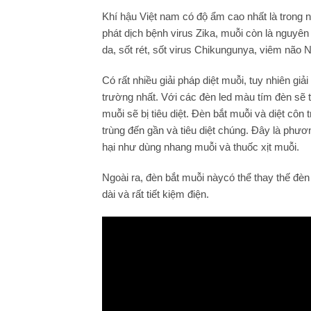
Khí hậu Việt nam có độ ẩm cao nhất là trong 
phát dịch bệnh virus Zika, muỗi còn là nguyên
da, sốt rét, sốt virus Chikungunya, viêm não
Có rất nhiều giải pháp diệt muỗi, tuy nhiên giả
trường nhất. Với các đèn led màu tím đèn sẽ th
muỗi sẽ bị tiêu diệt. Đèn bắt muỗi và diệt côn
trùng đến gần và tiêu diệt chúng. Đây là phươ
hại như dùng nhang muỗi và thuốc xịt muỗi.
Ngoài ra, đèn bắt muỗi nàycó thể thay thế đèn
dài và rất tiết kiệm điện.