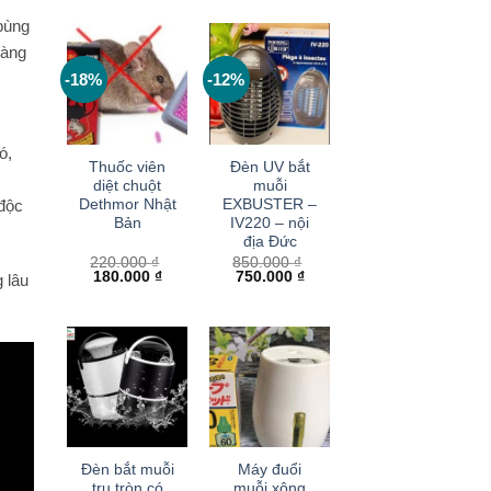
bùng
vàng
-18%
-12%
+
+
ó,
Thuốc viên
Đèn UV bắt
diệt chuột
muỗi
Dethmor Nhật
EXBUSTER –
 độc
Bản
IV220 – nội
địa Đức
220.000
₫
850.000
₫
Giá
Giá
Giá
Giá
180.000
₫
750.000
₫
 lâu
gốc
hiện
gốc
hiện
là:
tại
là:
tại
220.000 ₫.
là:
850.000 ₫.
là:
180.000 ₫.
750.000 ₫.
+
+
Đèn bắt muỗi
Máy đuổi
trụ tròn có
muỗi xông