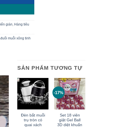
kiến gián
,
Hàng tiêu
đuổi muỗi xông tinh
SẢN PHẨM TƯƠNG TỰ
-17%
+
+
Đèn bắt muỗi
Set 18 viên
trụ tròn có
giặt Gel Ball
quai xách
3D diệt khuẩn