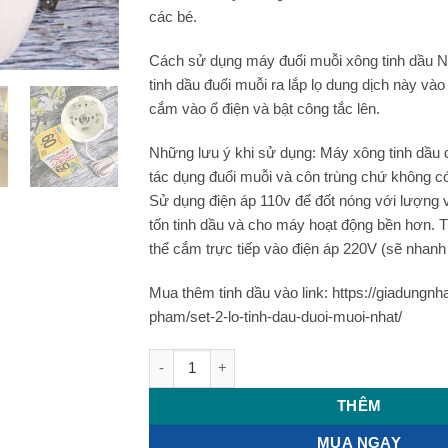
các bé.
Cách sử dụng máy đuổi muỗi xông tinh dầu N
tinh dầu đuổi muỗi ra lắp lọ dung dịch này vào
cắm vào ổ điện và bật công tắc lên.
Những lưu ý khi sử dụng: Máy xông tinh dầu 
tác dụng đuổi muỗi và côn trùng chứ không có 
Sử dụng điện áp 110v để đốt nóng với lượng 
tốn tinh dầu và cho máy hoạt động bền hơn. 
thể cắm trực tiếp vào điện áp 220V (sẽ nhanh 
Mua thêm tinh dầu vào link: https://giadungnh
pham/set-2-lo-tinh-dau-duoi-muoi-nhat/
Máy đuổi muỗi xông tinh dầu Nhật Bản số 
THÊM
MUA NGAY