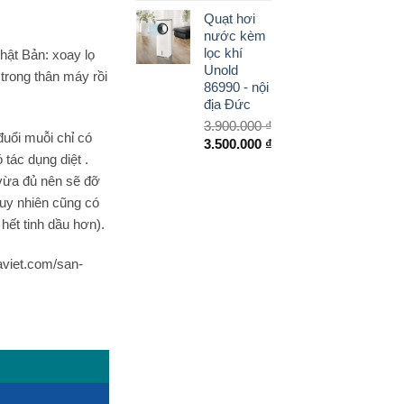
gốc
hiện
Quạt hơi
là:
tại
nước kèm
365.000 ₫.
là:
lọc khí
hật Bản: xoay lọ
300.000 ₫.
Unold
 trong thân máy rồi
86990 - nội
địa Đức
3.900.000
₫
đuổi muỗi chỉ có
Giá
3.500.000
₫
tác dụng diệt .
gốc
Giá
là:
hiện
vừa đủ nên sẽ đỡ
3.900.000 ₫.
tại
Tuy nhiên cũng có
là:
hết tinh dầu hơn).
3.500.000 ₫.
aviet.com/san-
lượng