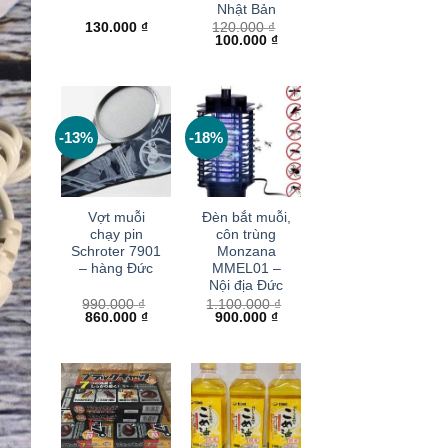
Nhật Bản
130.000
₫
120.000
₫
Giá
Giá
100.000
₫
gốc
hiện
là:
tại
120.000 ₫.
là:
100.000 ₫.
-13%
-18%
+
+
Vợt muỗi
Đèn bắt muỗi,
chạy pin
côn trùng
Schroter 7901
Monzana
– hàng Đức
MMEL01 –
Nội địa Đức
990.000
₫
1.100.000
₫
Giá
Giá
Giá
Giá
860.000
₫
900.000
₫
gốc
hiện
gốc
hiện
là:
tại
là:
tại
990.000 ₫.
là:
1.100.000 ₫.
là:
860.000 ₫.
900.000 ₫.