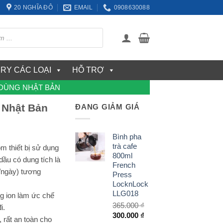
20 NGHĨA ĐÔ
EMAIL
0908630088
ERY CÁC LOẠI
HỖ TRỢ
 DÙNG NHẬT BẢN
 Nhật Bản
ĐANG GIẢM GIÁ
Bình pha
trà cafe
m thiết bị sử dụng
800ml
 dầu có dung tích là
French
/ngày) tương
Press
LocknLock
LLG018
g ion làm ức chế
365.000
₫
i.
Giá
Giá
300.000
₫
 rất an toàn cho