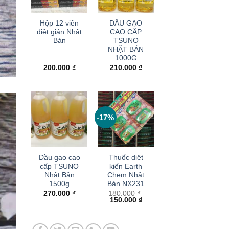
+
+
Hộp 12 viên
DẦU GẠO
diệt gián Nhật
CAO CẤP
Bản
TSUNO
NHẬT BẢN
1000G
200.000
₫
210.000
₫
-17%
+
+
Dầu gạo cao
Thuốc diệt
cấp TSUNO
kiến Earth
Nhật Bản
Chem Nhật
1500g
Bản NX231
270.000
₫
180.000
₫
Giá
Giá
150.000
₫
gốc
hiện
là:
tại
180.000 ₫.
là:
150.000 ₫.