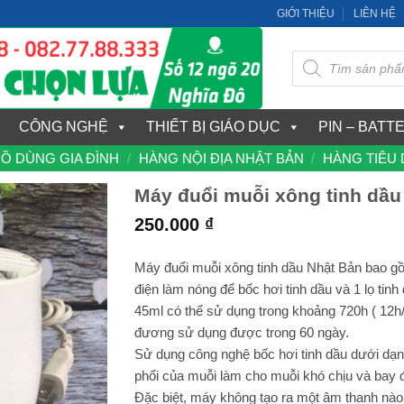
GIỚI THIỆU
LIÊN HỆ
Tìm
kiếm
sản
phẩm
CÔNG NGHỆ
THIẾT BỊ GIÁO DỤC
PIN – BATT
Ồ DÙNG GIA ĐÌNH
/
HÀNG NỘI ĐỊA NHẬT BẢN
/
HÀNG TIÊU
Máy đuổi muỗi xông tinh dầu
250.000
₫
Máy đuổi muỗi xông tinh dầu Nhật Bản bao gồ
điện làm nóng để bốc hơi tinh dầu và 1 lọ tinh
45ml có thể sử dụng trong khoảng 720h ( 12h
đương sử dụng được trong 60 ngày.
Sử dụng công nghệ bốc hơi tinh dầu dưới dạn
phổi của muỗi làm cho muỗi khó chịu và bay đ
Đặc biệt, máy không tạo ra một âm thanh nào,