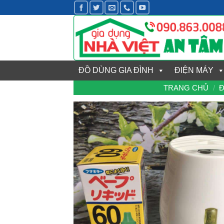
Bỏ
qua
nội
dung
ĐỒ DÙNG GIA ĐÌNH
ĐIỆN MÁY
TRANG CHỦ
/
Đ