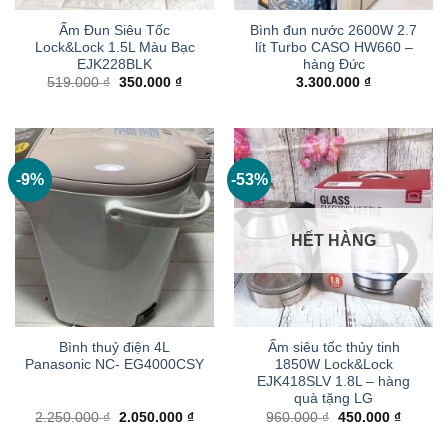
Ấm Đun Siêu Tốc
Bình đun nước 2600W 2.7
Lock&Lock 1.5L Màu Bạc
lít Turbo CASO HW660 –
EJK228BLK
hàng Đức
Giá
Giá
519.000
₫
350.000
₫
3.300.000
₫
gốc
hiện
là:
tại
519.000 ₫.
là:
350.000 ₫.
-9%
-53%
HẾT HÀNG
Bình thuỷ điện 4L
Ấm siêu tốc thủy tinh
Panasonic NC- EG4000CSY
1850W Lock&Lock
EJK418SLV 1.8L – hàng
quà tặng LG
Giá
Giá
Giá
Giá
2.250.000
₫
2.050.000
₫
960.000
₫
450.000
₫
gốc
hiện
gốc
hiện
là:
tại
là:
tại