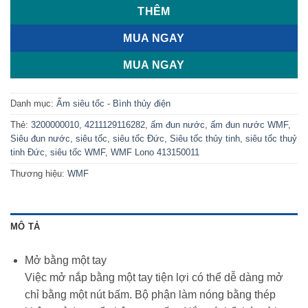
THÊM
MUA NGAY
MUA NGAY
Danh mục:
Ấm siêu tốc - Bình thủy điện
Thẻ:
3200000010
,
4211129116282
,
ấm đun nước
,
ấm đun nước WMF
,
Siêu đun nước
,
siêu tốc
,
siêu tốc Đức
,
Siêu tốc thủy tinh
,
siêu tốc thuỷ
tinh Đức
,
siêu tốc WMF
,
WMF Lono 413150011
Thương hiệu:
WMF
MÔ TẢ
Mở bằng một tay
Việc mở nắp bằng một tay tiện lợi có thể dễ dàng mở
chỉ bằng một nút bấm. Bộ phận làm nóng bằng thép