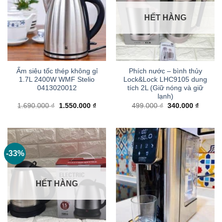
HẾT HÀNG
Ấm siêu tốc thép không gỉ
Phích nước – bình thủy
1.7L 2400W WMF Stelio
Lock&Lock LHC9105 dung
0413020012
tích 2L (Giữ nóng và giữ
lạnh)
Giá
Giá
Giá
Giá
1.690.000
₫
1.550.000
₫
499.000
₫
340.000
₫
gốc
hiện
gốc
hiện
là:
tại
là:
tại
1.690.000 ₫.
là:
499.000 ₫.
là:
1.550.000 ₫.
340.000
-33%
HẾT HÀNG