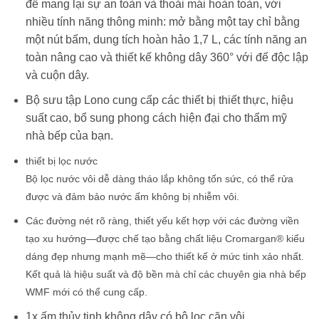
để mang lại sự an toàn và thoải mái hoàn toàn, với
nhiều tính năng thông minh: mở bằng một tay chỉ bằng
một nút bấm, dung tích hoàn hảo 1,7 L, các tính năng an
toàn nâng cao và thiết kế không dây 360° với đế độc lập
và cuộn dây.
Bộ sưu tập Lono cung cấp các thiết bị thiết thực, hiệu
suất cao, bổ sung phong cách hiện đại cho thẩm mỹ
nhà bếp của bạn.
thiết bị lọc nước
Bộ lọc nước vôi dễ dàng tháo lắp không tốn sức, có thể rửa
được và đảm bảo nước ấm không bị nhiễm vôi.
Các đường nét rõ ràng, thiết yếu kết hợp với các đường viền
tạo xu hướng—được chế tạo bằng chất liệu Cromargan® kiểu
dáng đẹp nhưng mạnh mẽ—cho thiết kế ở mức tinh xảo nhất.
Kết quả là hiệu suất và độ bền mà chỉ các chuyên gia nhà bếp
WMF mới có thể cung cấp.
1x ấm thủy tinh không dây có bộ lọc cặn vôi