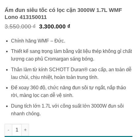
Ấm đun siêu tốc có lọc cặn 3000W 1.7L ‎WMF
Lono 413150011
Giá
Giá
3.550.000
₫
3.300.000
₫
gốc
hiện
là:
tại
Chính hãng WMF – Đức.
3.550.000 ₫.
là:
3.300.000 ₫.
Thiết kế sang trọng làm bằng vật liệu thép không gỉ chất
lượng cao phủ Cromargan sáng bóng.
Thân làm từ kính SCHOTT Duran® cao cấp, an toàn dễ
lau chùi, chịu nhiệt, hoàn toàn trung tính.
Để xoay 360 độ, chức năng đun sôi tự ngắt, nắp tháo
rời, màng lọc cạn dễ vệ sinh.
Dung tích lớn 1.7L với công suất lớn 3000W đun sôi
nhanh chóng.
Ấm đun siêu tốc có lọc cặn 3000W 1.7L ‎WMF Lono 413150011 