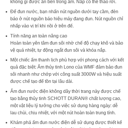
không gỉ được ẩn bên trong ấm. Nắp có thể tháo rời.
Để đun nước, bạn nhấn nút nguồn dưới tay cầm, đèn
báo ở nút nguồn báo hiệu máy đang đun. Nút nguồn chỉ
nhấp vào vị trí khi nồi ở trên đế.
Tính năng an toàn nâng cao
Hoàn toàn yên tâm đun sôi nhờ chế độ chạy khô và bảo
vệ quá nhiệt, tự động ngắt đun sôi và khóa nắp.
Một chiếc ấm thanh lịch phù hợp với phong cách với kết
quả đặc biệt: Ấm thủy tinh Lono của WMF đảm bảo đun
sôi nhanh như chớp với công suất 3000W và hiệu suất
được chế tạo để tồn tại lâu dài.
Ấm đun nước điện không dây thời trang này được chế
tạo bằng thủy tinh SCHOTT DURAN® chất lượng cao,
một vật liệu lý tưởng cho việc sử dụng hàng ngày: dễ
lau chùi, chịu nhiệt, với một nút hoàn toàn trung tính.
Khám phá ấm đun nước điện dễ sử dụng được thiết kế