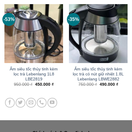
2.250.000 ₫.
là:
960.000 ₫.
là:
2.050.000 ₫.
450.000
-53%
-35%
Ấm siêu tốc thủy tinh kèm
Ấm siêu tốc thủy tinh kèm
lọc trà Lebenlang 1L8
lọc trà có nút giữ nhiệt 1.8L
LBE2819
Lebenlang LBWE2882
Giá
Giá
Giá
Giá
950.000
₫
450.000
₫
750.000
₫
490.000
₫
gốc
hiện
gốc
hiện
là:
tại
là:
tại
950.000 ₫.
là:
750.000 ₫.
là:
450.000 ₫.
490.000