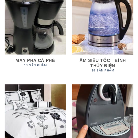
MÁY PHA CÀ PHÊ
ẤM SIÊU TỐC - BÌNH
THỦY ĐIỆN
13 SẢN PHẨM
39 SẢN PHẨM