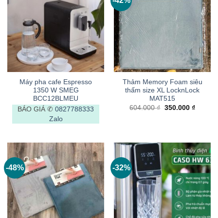
-42%
Máy pha cafe Espresso
Thảm Memory Foam siêu
1350 W SMEG
thấm size XL LocknLock
BCC12BLMEU
MAT515
Giá
Giá
604.000
₫
350.000
₫
BÁO GIÁ ✆
0827788333
gốc
hiện
Zalo
là:
tại
604.000 ₫.
là:
350.000
-48%
-32%