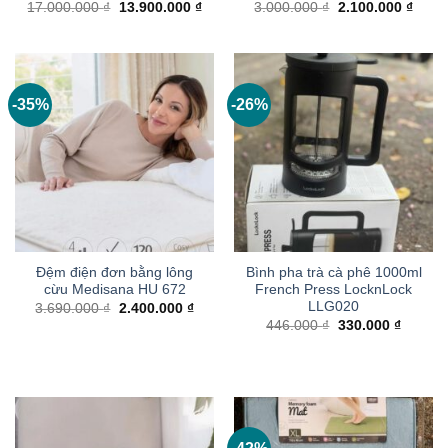
Giá
Giá
Giá
Giá
17.000.000
₫
13.900.000
₫
3.000.000
₫
2.100.000
₫
gốc
hiện
gốc
hiện
là:
tại
là:
tại
17.000.000 ₫.
là:
3.000.000 ₫.
là:
13.900.000 ₫.
2.100
-35%
-26%
Đệm điện đơn bằng lông
Bình pha trà cà phê 1000ml
cừu Medisana HU 672
French Press LocknLock
LLG020
Giá
Giá
3.690.000
₫
2.400.000
₫
gốc
hiện
Giá
Giá
446.000
₫
330.000
₫
là:
tại
gốc
hiện
3.690.000 ₫.
là:
là:
tại
2.400.000 ₫.
446.000 ₫.
là:
330.000