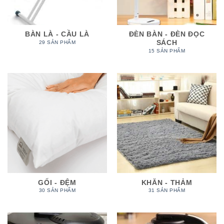
BÀN LÀ - CẦU LÀ
ĐÈN BÀN - ĐÈN ĐỌC
SÁCH
29 SẢN PHẨM
15 SẢN PHẨM
GỐI - ĐỆM
KHĂN - THẢM
30 SẢN PHẨM
31 SẢN PHẨM