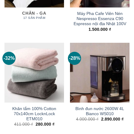
CHĂN - GA
Máy Pha Cafe Viên Nén
17 SẢN PHẨM
Nespresso Essenza C90
Espresso nội địa Nhật 100V
1.500.000
₫
-32%
-28%
Khăn tắm 100% Cotton
Bình đun nước 2600W 4L
70x140cm LocknLock
Bianco WS010
ETM010
Giá
Giá
4.000.000
₫
2.890.000
₫
gốc
hiện
Giá
Giá
411.000
₫
280.000
₫
là:
tại
gốc
hiện
4.000.000 ₫.
là:
là:
tại