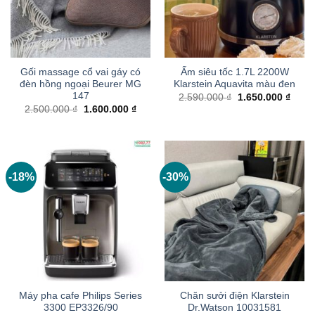
Gối massage cổ vai gáy có
Ấm siêu tốc 1.7L 2200W
đèn hồng ngoại Beurer MG
Klarstein Aquavita màu đen
147
Giá
Giá
2.590.000
₫
1.650.000
₫
gốc
hiện
Giá
Giá
2.500.000
₫
1.600.000
₫
là:
tại
gốc
hiện
2.590.000 ₫.
là:
là:
tại
1.650
2.500.000 ₫.
là:
1.600.000 ₫.
-18%
-30%
Máy pha cafe Philips Series
Chăn sưởi điện Klarstein
3300 EP3326/90
Dr.Watson 10031581