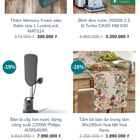
Thảm Memory Foam siêu
Bình đun nước 2600W 2.5
thấm size L LocknLock
lít Turbo CASO HW 630
MAT514
Giá
Giá
Giá
Giá
578.000
₫
300.000
₫
4.950.000
₫
3.350.000
₫
gốc
hiện
gốc
hiện
là:
tại
là:
tại
578.000 ₫.
là:
4.950.000 ₫.
là:
300.000 ₫.
3.350
-19%
-16%
Bàn là cây hơi nước đứng
Tấm lót bàn ăn trung tâm
công suất 2200W Philips
30x180cm hoạ tiết hoa
AIS8540/80
Keva
Giá
Giá
Giá
Giá
9.810.000
₫
7.990.000
₫
2.250.000
₫
1.890.000
₫
gốc
hiện
gốc
hiện