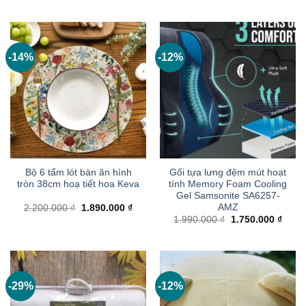
là:
tại
là:
tại
9.810.000 ₫.
là:
2.250.000 ₫.
là:
7.990.000 ₫.
1.890
-14%
-12%
Bộ 6 tấm lót bàn ăn hình
Gối tựa lưng đệm mút hoạt
tròn 38cm hoạ tiết hoa Keva
tính Memory Foam Cooling
Gel Samsonite SA6257-
AMZ
Giá
Giá
2.200.000
₫
1.890.000
₫
gốc
hiện
Giá
Giá
1.990.000
₫
1.750.000
₫
là:
tại
gốc
hiện
2.200.000 ₫.
là:
là:
tại
1.890.000 ₫.
1.990.000 ₫.
là:
1.750
-29%
-12%