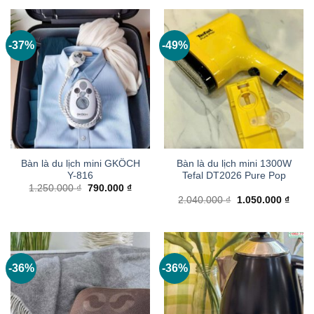
2.890
411.000 ₫.
là:
280.000 ₫.
-37%
-49%
Bàn là du lịch mini GKÖCH
Bàn là du lịch mini 1300W
Y-816
Tefal DT2026 Pure Pop
Giá
Giá
1.250.000
₫
790.000
₫
gốc
hiện
Giá
Giá
2.040.000
₫
1.050.000
₫
là:
tại
gốc
hiện
1.250.000 ₫.
là:
là:
tại
790.000 ₫.
2.040.000 ₫.
là:
1.050
-36%
-36%