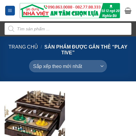
Bỏ
qua
nội
Tìm
dung
kiếm
sản
phẩm
TRANG CHỦ
/
SẢN PHẨM ĐƯỢC GẮN THẺ “PLAY
TIVE”