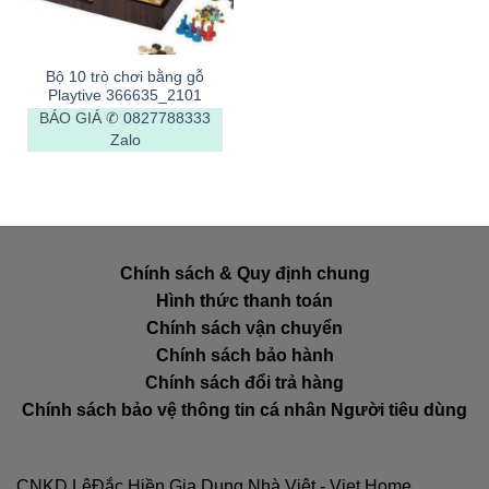
Bộ 10 trò chơi bằng gỗ
Playtive 366635_2101
BÁO GIÁ ✆
0827788333
Zalo
Chính sách & Quy định chung
Hình thức thanh toán
Chính sách vận chuyển
Chính sách bảo hành
Chính sách đổi trả hàng
Chính sách bảo vệ thông tin cá nhân Người tiêu dùng
CNKD LêĐắc Hiền Gia Dụng Nhà Việt - Viet Home