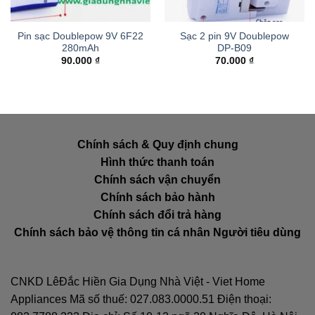
Pin sạc Doublepow 9V 6F22
Sạc 2 pin 9V Doublepow
280mAh
DP-B09
90.000
₫
70.000
₫
Chính sách & Quy định chung
Hình thức thanh toán
Chính sách vận chuyển
Chính sách bảo hành
Chính sách đổi trả hàng
Chính sách bảo vệ thông tin cá nhân Người tiêu dùng
CNKD LêĐắc Hiền Gia Dụng Nhà Việt - Viet Home
Appliances Mã số thuế: 027.083.0000.51 Điện thoại: