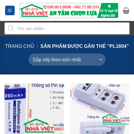
Bỏ
qua
nội
Tìm
dung
kiếm
sản
phẩm
TRANG CHỦ
/
SẢN PHẨM ĐƯỢC GẮN THẺ “PL1604”