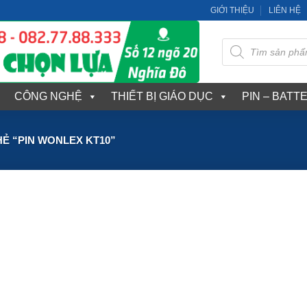
GIỚI THIỆU
LIÊN HỆ
Tìm
kiếm
sản
phẩm
CÔNG NGHỆ
THIẾT BỊ GIÁO DỤC
PIN – BATT
Ẻ “PIN WONLEX KT10”