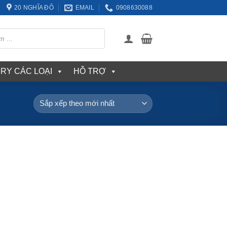
20 NGHĨA ĐÔ
EMAIL
0908630088
ERY CÁC LOẠI
HỖ TRỢ