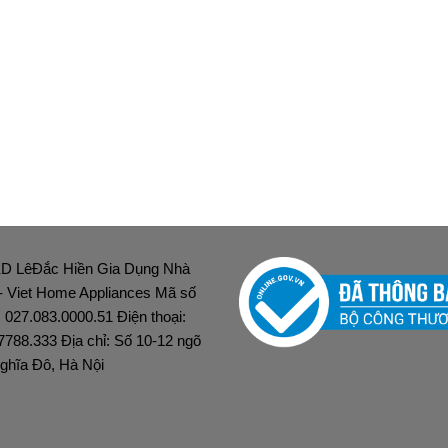
D LêĐắc Hiền Gia Dụng Nhà
 - Viet Home Appliances Mã số
: 027.083.0000.51 Điện thoại:
7788.333 Địa chỉ: Số 10-12 ngõ
ghĩa Đô, Hà Nội