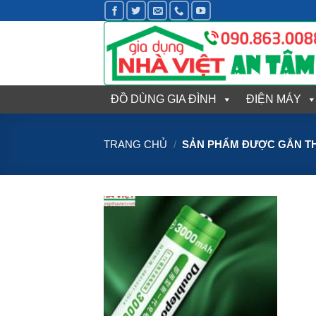
Bỏ
qua
nội
dung
ĐỒ DÙNG GIA ĐÌNH
ĐIỆN MÁY
TRANG CHỦ
/
SẢN PHẨM ĐƯỢC GẮN THẺ