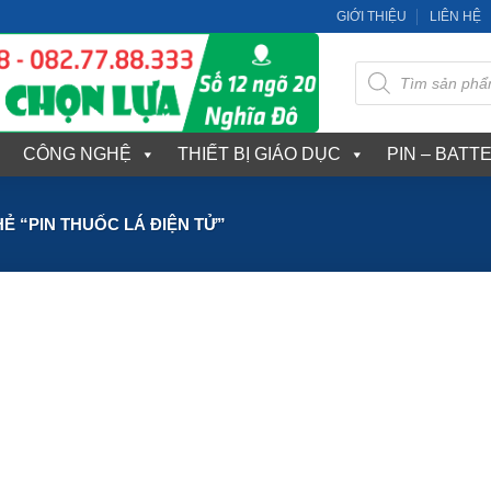
GIỚI THIỆU
LIÊN HỆ
Tìm
kiếm
sản
phẩm
CÔNG NGHỆ
THIẾT BỊ GIÁO DỤC
PIN – BATT
 “PIN THUỐC LÁ ĐIỆN TỬ”