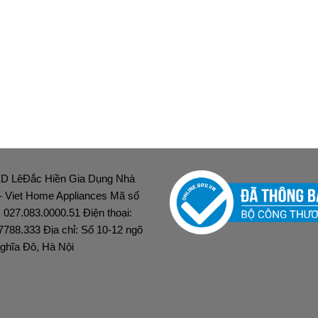
D LêĐắc Hiền Gia Dụng Nhà
 - Viet Home Appliances Mã số
: 027.083.0000.51 Điện thoại:
7788.333 Địa chỉ: Số 10-12 ngõ
ghĩa Đô, Hà Nội