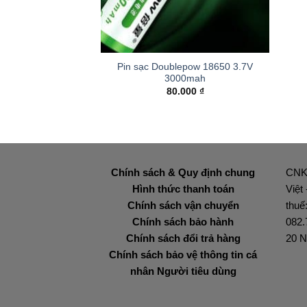
+
Pin sạc Doublepow 18650 3.7V
3000mah
80.000
₫
Chính sách & Quy định chung
CNK
Hình thức thanh toán
Việt
Chính sách vận chuyển
thuế
Chính sách bảo hành
082.
Chính sách đổi trả hàng
20 N
Chính sách bảo vệ thông tin cá
nhân Người tiêu dùng