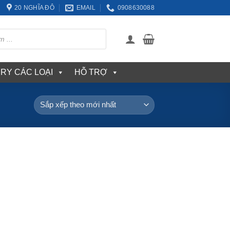
20 NGHĨA ĐÔ
EMAIL
0908630088
ERY CÁC LOẠI
HỖ TRỢ