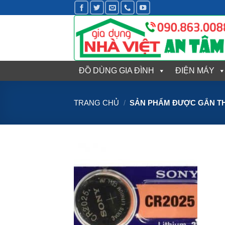
Bỏ
qua
nội
dung
ĐỒ DÙNG GIA ĐÌNH
ĐIỆN MÁY
TRANG CHỦ
/
SẢN PHẨM ĐƯỢC GẮN THẺ