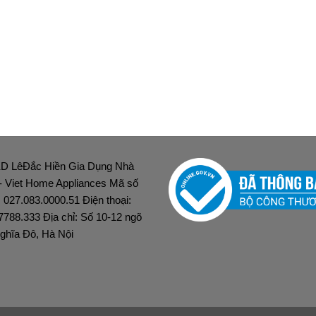
D LêĐắc Hiền Gia Dụng Nhà
 - Viet Home Appliances Mã số
: 027.083.0000.51 Điện thoại:
7788.333 Địa chỉ: Số 10-12 ngõ
ghĩa Đô, Hà Nội