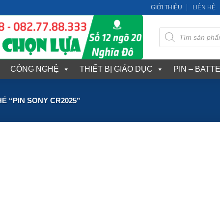
GIỚI THIỆU
LIÊN HỆ
Tìm
kiếm
sản
phẩm
CÔNG NGHỆ
THIẾT BỊ GIÁO DỤC
PIN – BATT
 “PIN SONY CR2025”