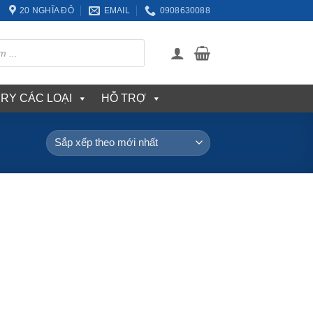
20 NGHĨA ĐÔ
EMAIL
0908630088
ERY CÁC LOẠI
HỖ TRỢ