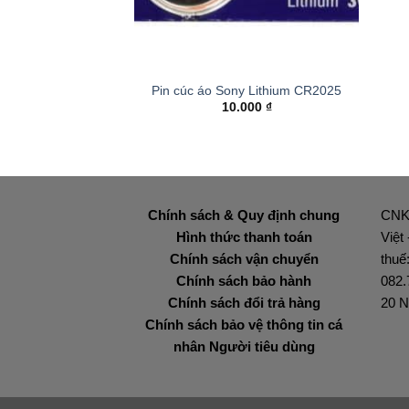
+
Pin cúc áo Sony Lithium CR2025
10.000
₫
Chính sách & Quy định chung
CNK
Hình thức thanh toán
Việt
Chính sách vận chuyển
thuế
Chính sách bảo hành
082.
Chính sách đổi trả hàng
20 N
Chính sách bảo vệ thông tin cá
nhân Người tiêu dùng