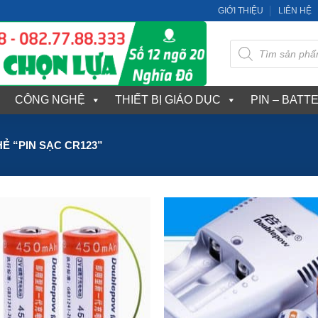
GIỚI THIỆU
LIÊN HỆ
Tìm
kiếm
sản
phẩm
CÔNG NGHỆ
THIẾT BỊ GIÁO DỤC
PIN – BATT
 “PIN SẠC CR123”