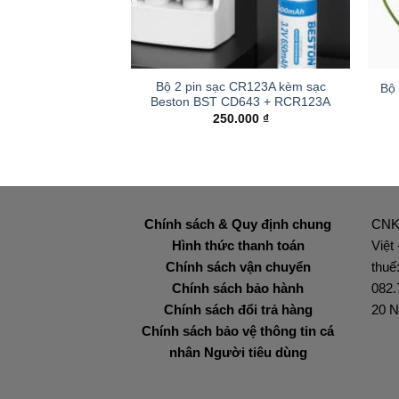
+
+
Bộ 2 pin sạc CR123A kèm sạc
Bộ
Beston BST CD643 + RCR123A
250.000
₫
Chính sách & Quy định chung
CNK
Hình thức thanh toán
Việt
Chính sách vận chuyển
thuế
Chính sách bảo hành
082.
Chính sách đổi trả hàng
20 N
Chính sách bảo vệ thông tin cá
nhân Người tiêu dùng