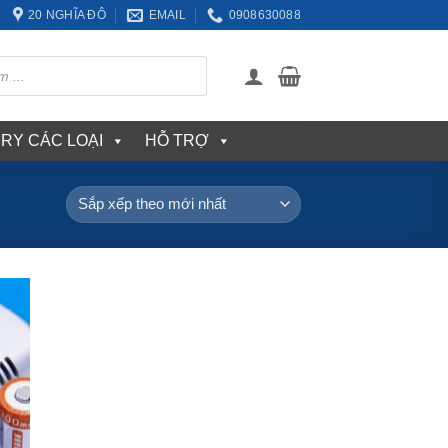
20 NGHĨA ĐÔ
EMAIL
0908630088
ERY CÁC LOẠI
HỖ TRỢ