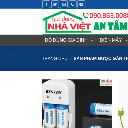
Bỏ
qua
nội
dung
ĐỒ DÙNG GIA ĐÌNH
ĐIỆN MÁY
TRANG CHỦ
/
SẢN PHẨM ĐƯỢC GẮN THẺ