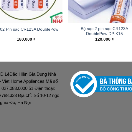
+
Bộ sạc 2 pin sạc CR123A
 02 Pin sạc CR123A DoublePow
DoublePow DP-K15
180.000
₫
120.000
₫
D LêĐắc Hiền Gia Dụng Nhà
 - Viet Home Appliances Mã số
: 027.083.0000.51 Điện thoại:
7788.333 Địa chỉ: Số 10-12 ngõ
ghĩa Đô, Hà Nội