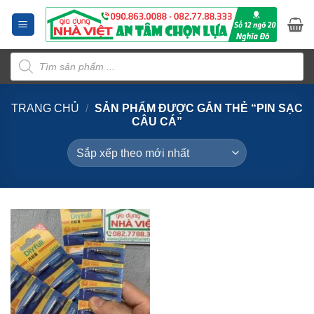
Bỏ
qua
nội
Tìm
dung
kiếm
sản
phẩm
TRANG CHỦ
/
SẢN PHẨM ĐƯỢC GẮN THẺ “PIN SẠC
CÂU CÁ”