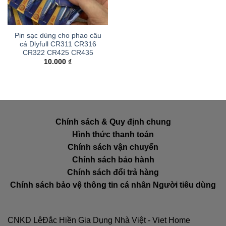
Pin sạc dùng cho phao câu
cá Dlyfull CR311 CR316
CR322 CR425 CR435
10.000
₫
Chính sách & Quy định chung
Hình thức thanh toán
Chính sách vận chuyển
Chính sách bảo hành
Chính sách đổi trả hàng
Chính sách bảo vệ thông tin cá nhân Người tiêu dùng
CNKD LêĐắc Hiền Gia Dụng Nhà Việt - Viet Home