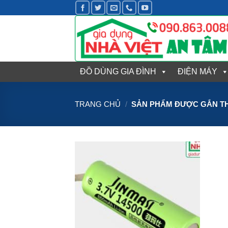
Bỏ
qua
nội
dung
ĐỒ DÙNG GIA ĐÌNH
ĐIỆN MÁY
TRANG CHỦ
/
SẢN PHẨM ĐƯỢC GẮN THẺ