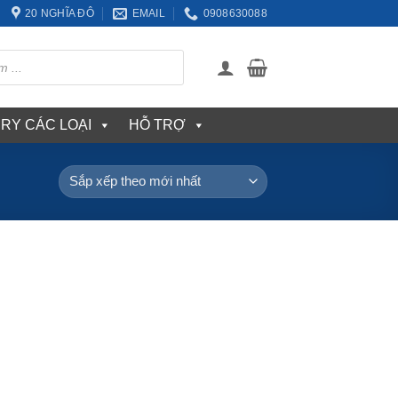
20 NGHĨA ĐÔ
EMAIL
0908630088
ERY CÁC LOẠI
HỖ TRỢ