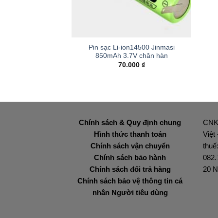
+
Pin sạc Li-ion14500 Jinmasi
850mAh 3.7V chân hàn
70.000
₫
Chính sách & Quy định chung
CNK
Hình thức thanh toán
Việt
Chính sách vận chuyển
thuế
Chính sách bảo hành
082.
Chính sách đổi trả hàng
20 N
Chính sách bảo vệ thông tin cá
nhân Người tiêu dùng