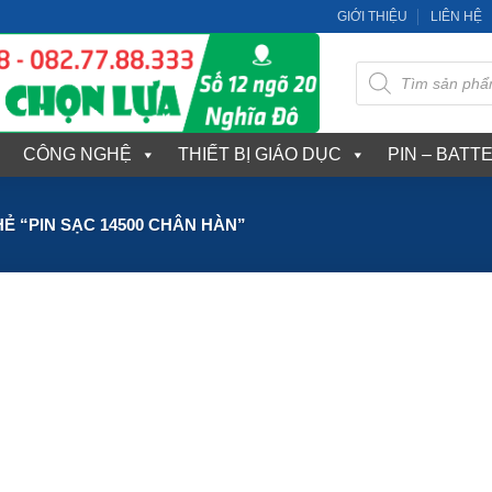
GIỚI THIỆU
LIÊN HỆ
Tìm
kiếm
sản
phẩm
CÔNG NGHỆ
THIẾT BỊ GIÁO DỤC
PIN – BATT
 “PIN SẠC 14500 CHÂN HÀN”