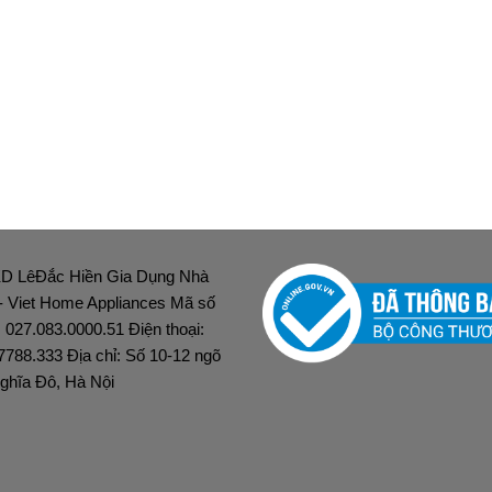
D LêĐắc Hiền Gia Dụng Nhà
 - Viet Home Appliances Mã số
: 027.083.0000.51 Điện thoại:
7788.333 Địa chỉ: Số 10-12 ngõ
ghĩa Đô, Hà Nội