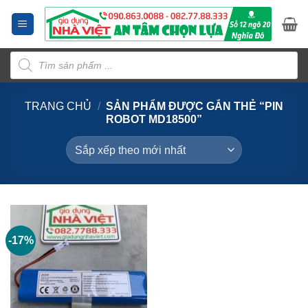
Bỏ
qua
nội
Tìm
dung
kiếm
sản
phẩm
TRANG CHỦ
/
SẢN PHẨM ĐƯỢC GẮN THẺ “PIN
ROBOT MD18500”
-17%