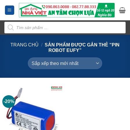
Bỏ
qua
nội
Tìm
dung
kiếm
sản
phẩm
TRANG CHỦ
/
SẢN PHẨM ĐƯỢC GẮN THẺ “PIN
ROBOT EUFY”
-20%