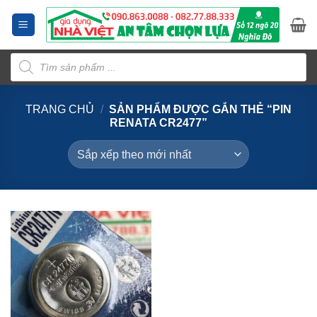
Bỏ
qua
nội
Tìm
dung
kiếm
sản
phẩm
TRANG CHỦ
/
SẢN PHẨM ĐƯỢC GẮN THẺ “PIN
RENATA CR2477”