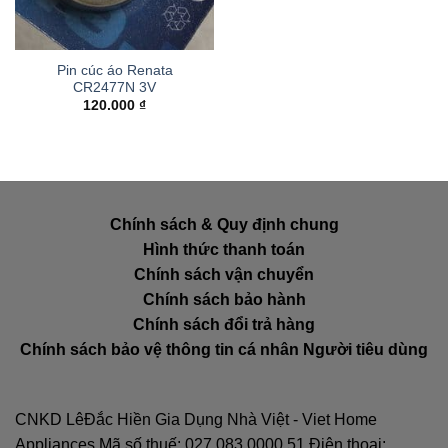
Pin cúc áo Renata
CR2477N 3V
120.000
₫
Chính sách & Quy định chung
Hình thức thanh toán
Chính sách vận chuyển
Chính sách bảo hành
Chính sách đổi trả hàng
Chính sách bảo vệ thông tin cá nhân Người tiêu dùng
CNKD LêĐắc Hiền Gia Dụng Nhà Việt - Viet Home
Appliances Mã số thuế: 027.083.0000.51 Điện thoại: