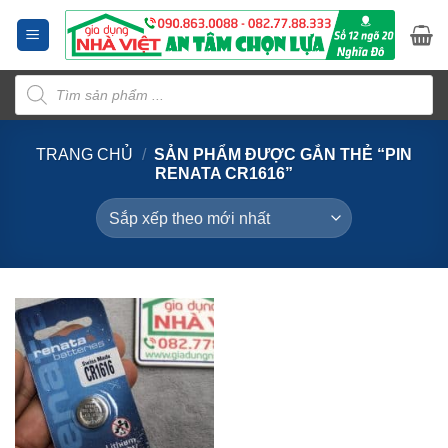
Bỏ
qua
nội
Tìm
dung
kiếm
sản
phẩm
TRANG CHỦ
/
SẢN PHẨM ĐƯỢC GẮN THẺ “PIN
RENATA CR1616”