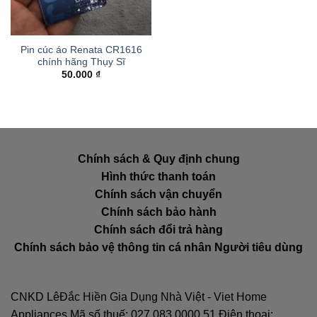
Pin cúc áo Renata CR1616
chính hãng Thụy Sĩ
50.000
₫
Chính sách & Quy định chung
Hình thức thanh toán
Chính sách vận chuyển
Chính sách bảo hành
Chính sách đổi trả hàng
Chính sách bảo vệ thông tin cá nhân Người tiêu dùng
CNKD LêĐắc Hiền Gia Dụng Nhà Việt - Viet Home
Appliances Mã số thuế: 027.083.0000.51 Điện thoại: