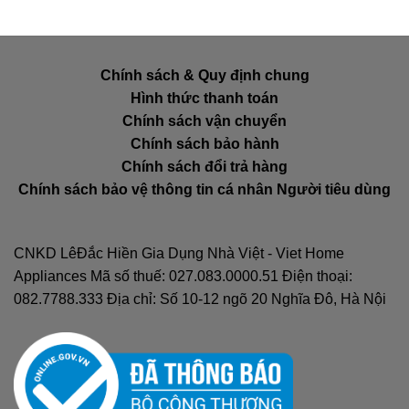
Chính sách & Quy định chung
Hình thức thanh toán
Chính sách vận chuyển
Chính sách bảo hành
Chính sách đổi trả hàng
Chính sách bảo vệ thông tin cá nhân Người tiêu dùng
CNKD LêĐắc Hiền Gia Dụng Nhà Việt - Viet Home
Appliances Mã số thuế: 027.083.0000.51 Điện thoại:
082.7788.333 Địa chỉ: Số 10-12 ngõ 20 Nghĩa Đô, Hà Nội