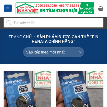
Bỏ
qua
nội
Tìm
dung
kiếm
sản
phẩm
TRANG CHỦ
/
SẢN PHẨM ĐƯỢC GẮN THẺ “PIN
RENATA CHÍNH HÃNG”