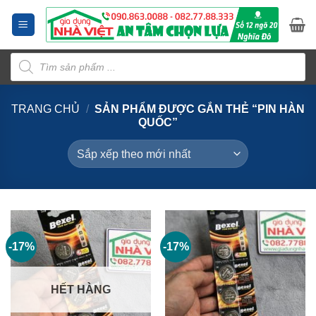
Bỏ
qua
nội
Tìm
dung
kiếm
sản
phẩm
TRANG CHỦ
/
SẢN PHẨM ĐƯỢC GẮN THẺ “PIN HÀN
QUỐC”
-17%
-17%
HẾT HÀNG