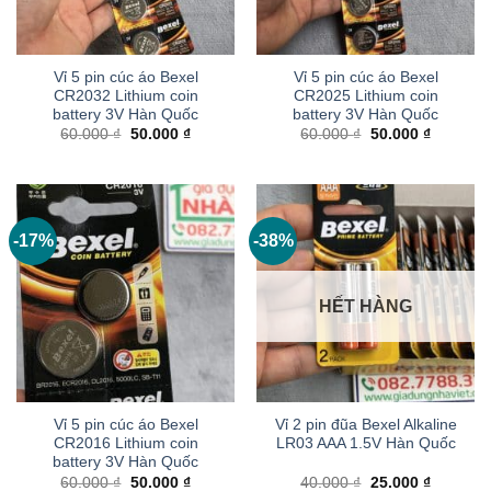
Vỉ 5 pin cúc áo Bexel
Vỉ 5 pin cúc áo Bexel
CR2032 Lithium coin
CR2025 Lithium coin
battery 3V Hàn Quốc
battery 3V Hàn Quốc
Giá
Giá
Giá
Giá
60.000
₫
50.000
₫
60.000
₫
50.000
₫
gốc
hiện
gốc
hiện
là:
tại
là:
tại
60.000 ₫.
là:
60.000 ₫.
là:
50.000 ₫.
50.000 ₫
-17%
-38%
HẾT HÀNG
Vỉ 5 pin cúc áo Bexel
Vỉ 2 pin đũa Bexel Alkaline
CR2016 Lithium coin
LR03 AAA 1.5V Hàn Quốc
battery 3V Hàn Quốc
Giá
Giá
Giá
Giá
60.000
₫
50.000
₫
40.000
₫
25.000
₫