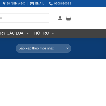
20 NGHĨA ĐÔ
EMAIL
0908630088
ERY CÁC LOẠI
HỖ TRỢ