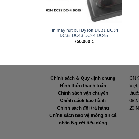
+
Pin máy hút bụi Dyson DC31 DC34
DC35 DC43 DC44 DC45
750.000
₫
Chính sách & Quy định chung
CNK
Hình thức thanh toán
Việt
Chính sách vận chuyển
thuế
Chính sách bảo hành
082.
Chính sách đổi trả hàng
20 N
Chính sách bảo vệ thông tin cá
nhân Người tiêu dùng