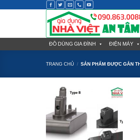
Bỏ
qua
nội
dung
ĐỒ DÙNG GIA ĐÌNH
ĐIỆN MÁY
TRANG CHỦ
/
SẢN PHẨM ĐƯỢC GẮN TH