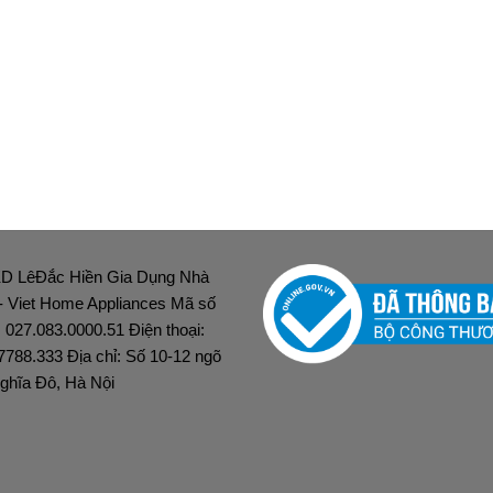
D LêĐắc Hiền Gia Dụng Nhà
 - Viet Home Appliances Mã số
: 027.083.0000.51 Điện thoại:
7788.333 Địa chỉ: Số 10-12 ngõ
ghĩa Đô, Hà Nội