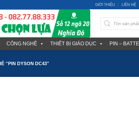
GIỚI THIỆU
LIÊN HỆ
Tìm
kiếm
sản
phẩm
CÔNG NGHỆ
THIẾT BỊ GIÁO DỤC
PIN – BATT
Ẻ “PIN DYSON DC43”