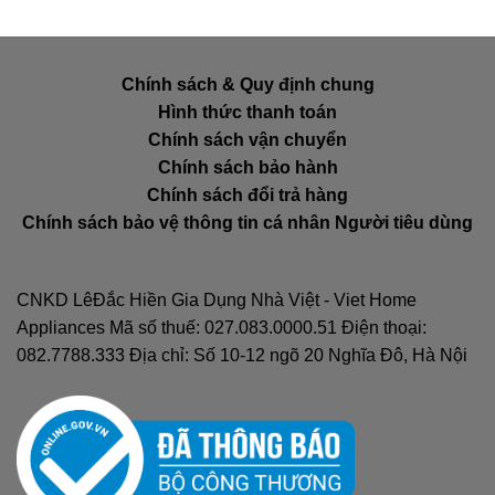
Chính sách & Quy định chung
Hình thức thanh toán
Chính sách vận chuyển
Chính sách bảo hành
Chính sách đổi trả hàng
Chính sách bảo vệ thông tin cá nhân Người tiêu dùng
CNKD LêĐắc Hiền Gia Dụng Nhà Việt - Viet Home
Appliances Mã số thuế: 027.083.0000.51 Điện thoại:
082.7788.333 Địa chỉ: Số 10-12 ngõ 20 Nghĩa Đô, Hà Nội