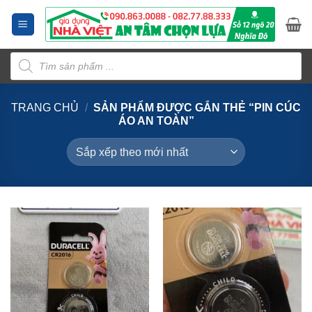
Bỏ
qua
nội
Tìm
dung
kiếm
sản
phẩm
TRANG CHỦ
/
SẢN PHẨM ĐƯỢC GẮN THẺ “PIN CÚC
ÁO AN TOÀN”