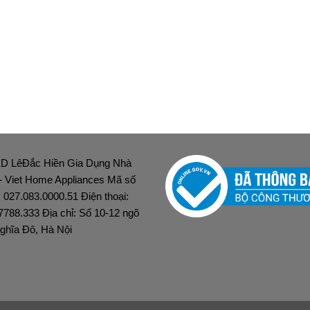
D LêĐắc Hiền Gia Dụng Nhà
 - Viet Home Appliances Mã số
: 027.083.0000.51 Điện thoại:
7788.333 Địa chỉ: Số 10-12 ngõ
ghĩa Đô, Hà Nội