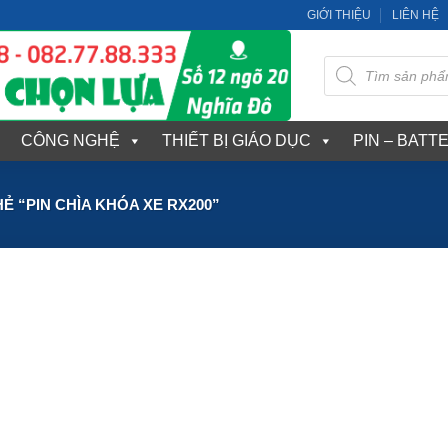
GIỚI THIỆU
LIÊN HỆ
Tìm
kiếm
sản
phẩm
CÔNG NGHỆ
THIẾT BỊ GIÁO DỤC
PIN – BATT
 “PIN CHÌA KHÓA XE RX200”