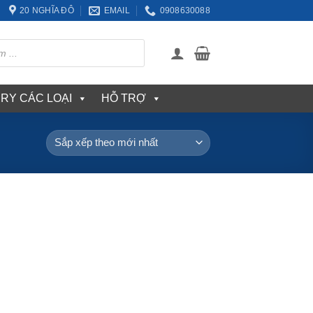
20 NGHĨA ĐÔ
EMAIL
0908630088
ERY CÁC LOẠI
HỖ TRỢ