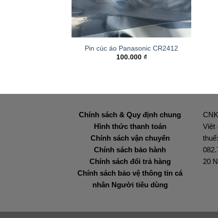
+
Pin cúc áo Panasonic CR2412
100.000
₫
Chính sách & Quy định chung
CNK
Hình thức thanh toán
Việt
Chính sách vận chuyển
thuế
Chính sách bảo hành
082.
Chính sách đổi trả hàng
20 N
Chính sách bảo vệ thông tin cá
nhân Người tiêu dùng