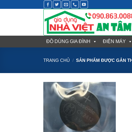
Bỏ
qua
nội
dung
ĐỒ DÙNG GIA ĐÌNH
ĐIỆN MÁY
TRANG CHỦ
/
SẢN PHẨM ĐƯỢC GẮN THẺ