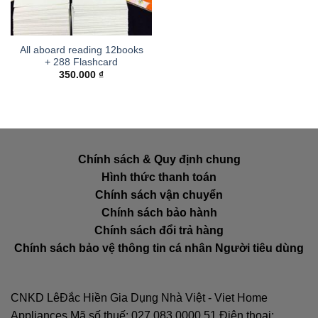
All aboard reading 12books
+ 288 Flashcard
350.000
₫
Chính sách & Quy định chung
Hình thức thanh toán
Chính sách vận chuyển
Chính sách bảo hành
Chính sách đổi trả hàng
Chính sách bảo vệ thông tin cá nhân Người tiêu dùng
CNKD LêĐắc Hiền Gia Dụng Nhà Việt - Viet Home
Appliances Mã số thuế: 027.083.0000.51 Điện thoại: