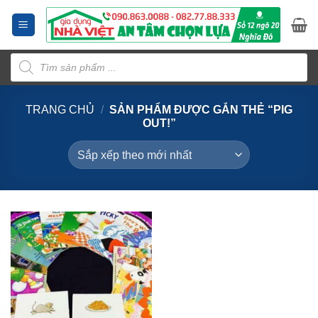
Bỏ
qua
nội
Tìm
dung
kiếm
sản
phẩm
TRANG CHỦ
/
SẢN PHẨM ĐƯỢC GẮN THẺ “PIG
OUT!”