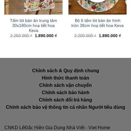
Tấm lót bàn ăn trung tâm
Bộ 6 tấm lót bàn ăn hình
30x180cm hoạ tiết hoa
tròn 38cm hoạ tiết hoa Keva
Keva
Giá
Giá
Giá
Giá
2.250.000
₫
1.890.000
₫
2.200.000
₫
1.890.000
₫
gốc
hiện
gốc
hiện
là:
tại
là:
tại
2.250.000 ₫.
là:
2.200.000 ₫.
là:
1.890.000 ₫.
1.890
Chính sách & Quy định chung
Hình thức thanh toán
Chính sách vận chuyển
Chính sách bảo hành
Chính sách đổi trả hàng
Chính sách bảo vệ thông tin cá nhân Người tiêu dùng
CNKD LêĐắc Hiền Gia Dụng Nhà Việt - Viet Home