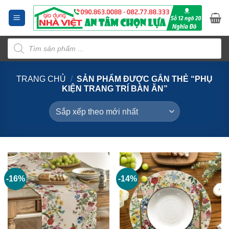
Bỏ
qua
nội
Tìm
dung
kiếm
sản
phẩm
TRANG CHỦ
/
SẢN PHẨM ĐƯỢC GẮN THẺ “PHỤ
KIỆN TRANG TRÍ BÀN ĂN”
-16%
-14%