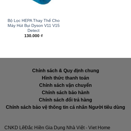
Bộ Lọc HEPA Thay Thế Cho
Máy Hút Bụi Dyson V11 V15
Detect
130.000
₫
Chính sách & Quy định chung
Hình thức thanh toán
Chính sách vận chuyển
Chính sách bảo hành
Chính sách đổi trả hàng
Chính sách bảo vệ thông tin cá nhân Người tiêu dùng
CNKD LêĐắc Hiền Gia Dụng Nhà Việt - Viet Home