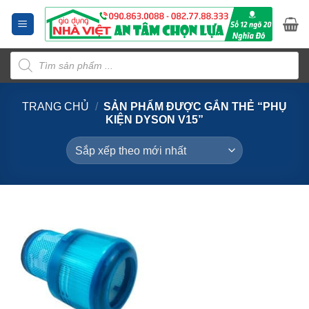
Bỏ
qua
nội
Tìm
dung
kiếm
sản
phẩm
TRANG CHỦ
/
SẢN PHẨM ĐƯỢC GẮN THẺ “PHỤ
KIỆN DYSON V15”