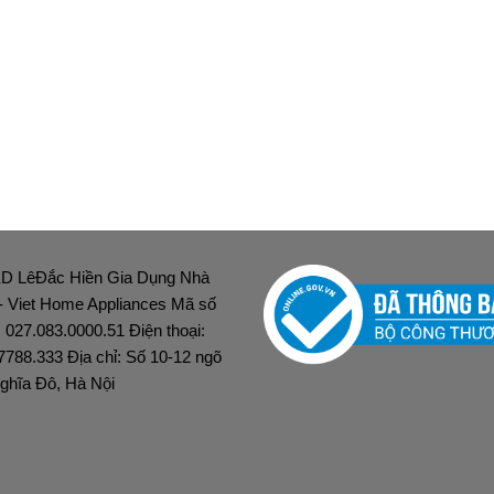
D LêĐắc Hiền Gia Dụng Nhà
 - Viet Home Appliances Mã số
: 027.083.0000.51 Điện thoại:
7788.333 Địa chỉ: Số 10-12 ngõ
ghĩa Đô, Hà Nội