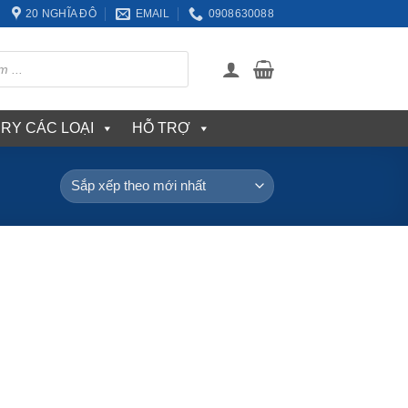
20 NGHĨA ĐÔ
EMAIL
0908630088
ERY CÁC LOẠI
HỖ TRỢ