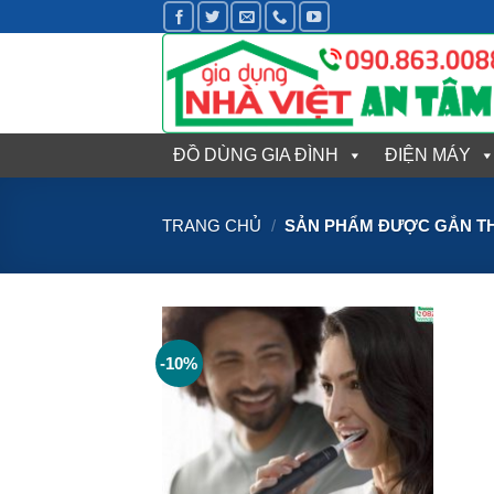
Bỏ
qua
nội
dung
ĐỒ DÙNG GIA ĐÌNH
ĐIỆN MÁY
TRANG CHỦ
/
SẢN PHẨM ĐƯỢC GẮN THẺ
-10%