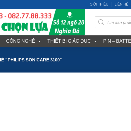
GIỚI THIỆU
LIÊN HỆ
Tìm
kiếm
sản
phẩm
CÔNG NGHỆ
THIẾT BỊ GIÁO DỤC
PIN – BATT
 “PHILIPS SONICARE 3100”