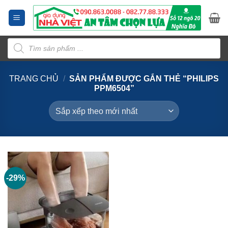
Bỏ
qua
nội
Tìm
dung
kiếm
sản
phẩm
TRANG CHỦ
/
SẢN PHẨM ĐƯỢC GẮN THẺ “PHILIPS
PPM6504”
-29%