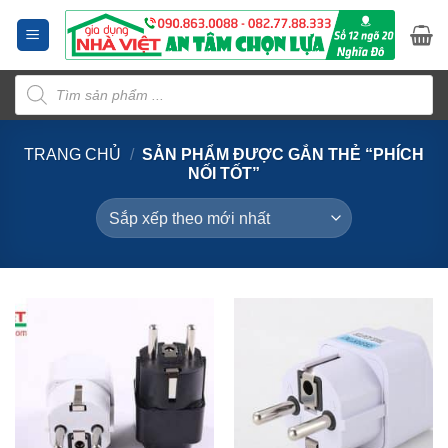
Bỏ
qua
nội
Tìm
dung
kiếm
sản
phẩm
TRANG CHỦ
/
SẢN PHẨM ĐƯỢC GẮN THẺ “PHÍCH
NỐI TỐT”