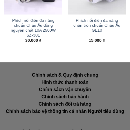
Phích nối điện đa năng
Phích nối điện đa năng
chuẩn Châu Âu đồng
chân tròn chuẩn Châu Âu
nguyên chất 10A 2500W
GE10
SZ-301
30.000
₫
15.000
₫
Chính sách & Quy định chung
Hình thức thanh toán
Chính sách vận chuyển
Chính sách bảo hành
Chính sách đổi trả hàng
Chính sách bảo vệ thông tin cá nhân Người tiêu dùng