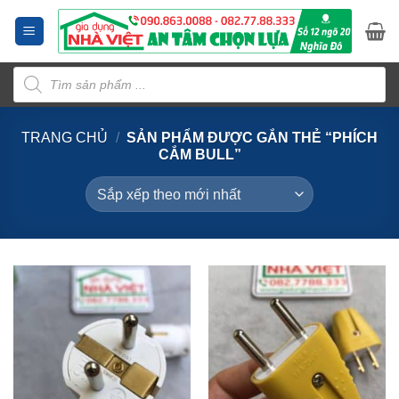
Bỏ
qua
nội
Tìm
dung
kiếm
sản
phẩm
TRANG CHỦ
/
SẢN PHẨM ĐƯỢC GẮN THẺ “PHÍCH
CẮM BULL”