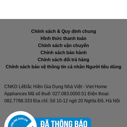
Chính sách & Quy định chung
Hình thức thanh toán
Chính sách vận chuyển
Chính sách bảo hành
Chính sách đổi trả hàng
Chính sách bảo vệ thông tin cá nhân Người tiêu dùng
CNKD LêĐắc Hiền Gia Dụng Nhà Việt - Viet Home
Appliances Mã số thuế: 027.083.0000.51 Điện thoại:
082.7788.333 Địa chỉ: Số 10-12 ngõ 20 Nghĩa Đô, Hà Nội