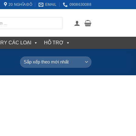
20 NGHĨA ĐÔ
EMAIL
0908630088
ERY CÁC LOẠI
HỖ TRỢ