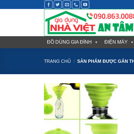
Bỏ
qua
nội
dung
ĐỒ DÙNG GIA ĐÌNH
ĐIỆN MÁY
TRANG CHỦ
/
SẢN PHẨM ĐƯỢC GẮN TH