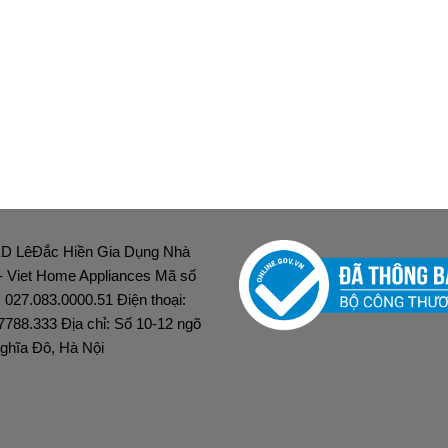
D LêĐắc Hiền Gia Dụng Nhà
 - Viet Home Appliances Mã số
: 027.083.0000.51 Điện thoại:
7788.333 Địa chỉ: Số 10-12 ngõ
ghĩa Đô, Hà Nội