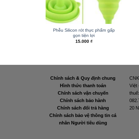
+
Phễu Silicon rót thực phẩm gấp
gọn tiện lợi
15.000
₫
Chính sách & Quy định chung
CNK
Hình thức thanh toán
Việt
Chính sách vận chuyển
thuế
Chính sách bảo hành
082.
Chính sách đổi trả hàng
20 N
Chính sách bảo vệ thông tin cá
nhân Người tiêu dùng