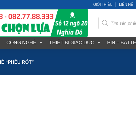
GIỚI THIỆU
LIÊN HỆ
Tìm
kiếm
sản
phẩm
CÔNG NGHỆ
THIẾT BỊ GIÁO DỤC
PIN – BATT
Ẻ “PHỄU RÓT”