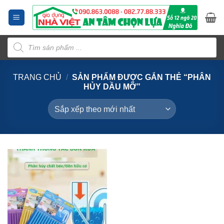
Bỏ
qua
nội
Tìm
dung
kiếm
sản
phẩm
TRANG CHỦ
/
SẢN PHẨM ĐƯỢC GẮN THẺ “PHÂN
HỦY DẦU MỠ”