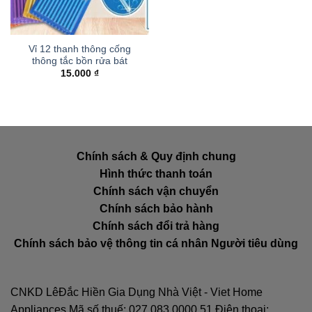
Vỉ 12 thanh thông cống
thông tắc bồn rửa bát
15.000
₫
Chính sách & Quy định chung
Hình thức thanh toán
Chính sách vận chuyển
Chính sách bảo hành
Chính sách đổi trả hàng
Chính sách bảo vệ thông tin cá nhân Người tiêu dùng
CNKD LêĐắc Hiền Gia Dụng Nhà Việt - Viet Home
Appliances Mã số thuế: 027.083.0000.51 Điện thoại: