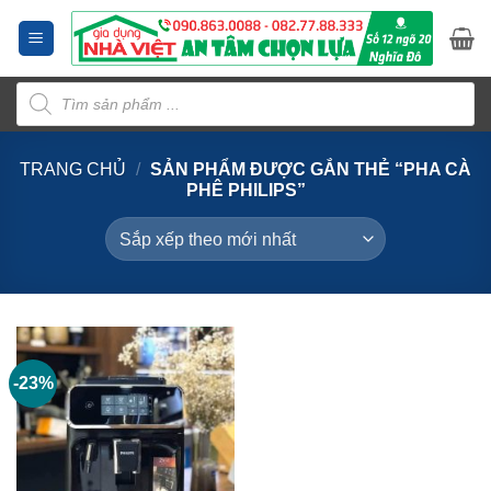
Bỏ
qua
nội
Tìm
dung
kiếm
sản
phẩm
TRANG CHỦ
/
SẢN PHẨM ĐƯỢC GẮN THẺ “PHA CÀ
PHÊ PHILIPS”
-23%