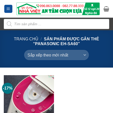
Bỏ
qua
nội
Tìm
dung
kiếm
sản
phẩm
TRANG CHỦ
/
SẢN PHẨM ĐƯỢC GẮN THẺ
“PANASONIC EH-SA60”
-17%