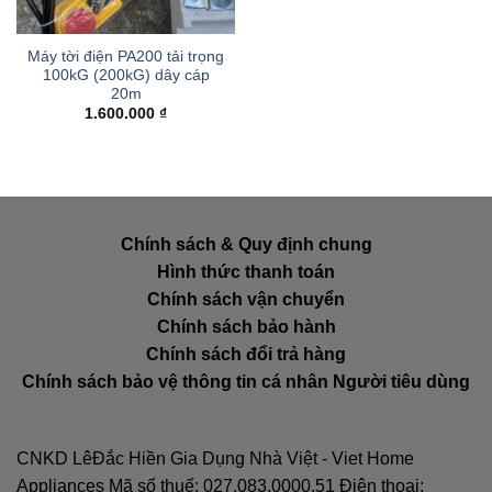
Máy tời điện PA200 tải trọng
100kG (200kG) dây cáp
20m
1.600.000
₫
Chính sách & Quy định chung
Hình thức thanh toán
Chính sách vận chuyển
Chính sách bảo hành
Chính sách đổi trả hàng
Chính sách bảo vệ thông tin cá nhân Người tiêu dùng
CNKD LêĐắc Hiền Gia Dụng Nhà Việt - Viet Home
Appliances Mã số thuế: 027.083.0000.51 Điện thoại: