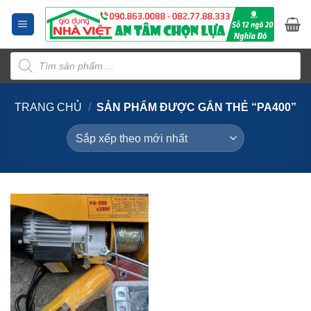
Bỏ
qua
nội
Tìm
dung
kiếm
sản
phẩm
TRANG CHỦ
/
SẢN PHẨM ĐƯỢC GẮN THẺ “PA400”