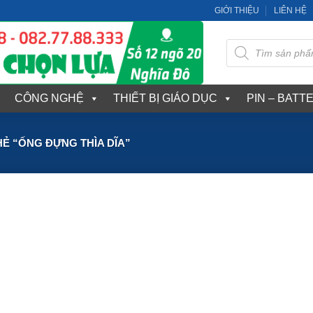
GIỚI THIỆU
LIÊN HỆ
Tìm
kiếm
sản
phẩm
CÔNG NGHỆ
THIẾT BỊ GIÁO DỤC
PIN – BATT
Ẻ “ỐNG ĐỰNG THÌA DĨA”