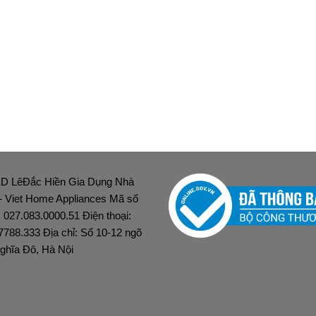
D LêĐắc Hiền Gia Dụng Nhà
 - Viet Home Appliances Mã số
: 027.083.0000.51 Điện thoại:
7788.333 Địa chỉ: Số 10-12 ngõ
ghĩa Đô, Hà Nội