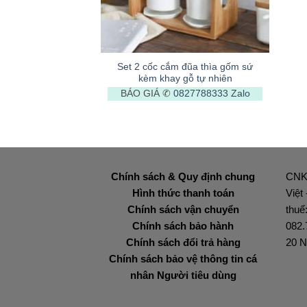
+
Set 2 cốc cắm đũa thìa gốm sứ
kèm khay gỗ tự nhiên
BÁO GIÁ ✆
0827788333
Zalo
Chính sách & Quy định chung
CNK
Hình thức thanh toán
Việt
Chính sách vận chuyển
thuế
Chính sách bảo hành
082.
Chính sách đổi trả hàng
20 N
Chính sách bảo vệ thông tin cá
nhân Người tiêu dùng