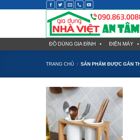
Bỏ
qua
nội
dung
ĐỒ DÙNG GIA ĐÌNH
ĐIỆN MÁY
TRANG CHỦ
/
SẢN PHẨM ĐƯỢC GẮN TH