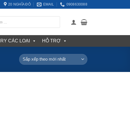
20 NGHĨA ĐÔ
EMAIL
0908630088
ERY CÁC LOẠI
HỖ TRỢ