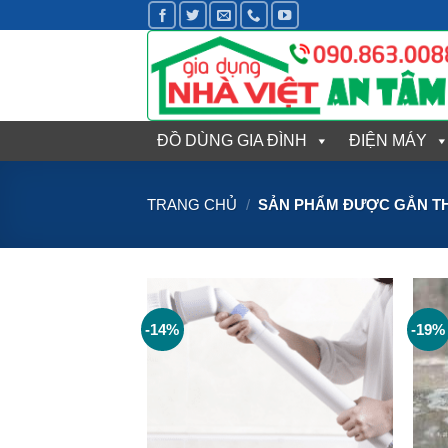
Bỏ
qua
nội
dung
ĐỒ DÙNG GIA ĐÌNH
ĐIỆN MÁY
TRANG CHỦ
/
SẢN PHẨM ĐƯỢC GẮN TH
-14%
-19%