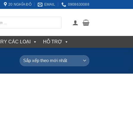
20 NGHĨA ĐÔ
EMAIL
0908630088
ERY CÁC LOẠI
HỖ TRỢ