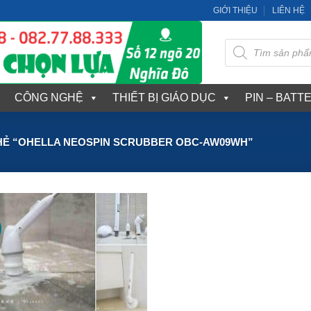
GIỚI THIỆU
LIÊN HỆ
Tìm
kiếm
sản
phẩm
CÔNG NGHỆ
THIẾT BỊ GIÁO DỤC
PIN – BATT
Ẻ “OHELLA NEOSPIN SCRUBBER OBC-AW09WH”