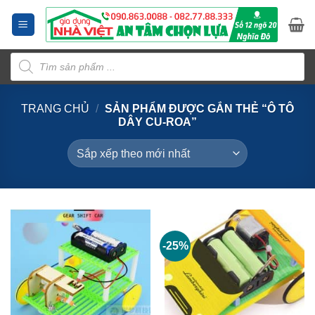
Bỏ
qua
nội
Tìm
dung
kiếm
sản
phẩm
TRANG CHỦ
/
SẢN PHẨM ĐƯỢC GẮN THẺ “Ô TÔ
DÂY CU-ROA”
-25%