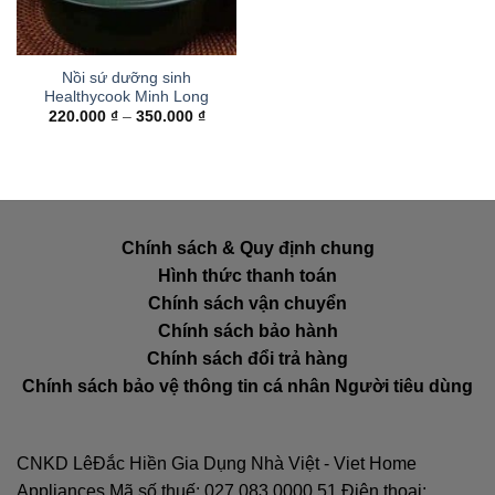
Nồi sứ dưỡng sinh
Healthycook Minh Long
Khoảng
220.000
₫
–
350.000
₫
giá:
từ
220.000 ₫
đến
350.000 ₫
Chính sách & Quy định chung
Hình thức thanh toán
Chính sách vận chuyển
Chính sách bảo hành
Chính sách đổi trả hàng
Chính sách bảo vệ thông tin cá nhân Người tiêu dùng
CNKD LêĐắc Hiền Gia Dụng Nhà Việt - Viet Home
Appliances Mã số thuế: 027.083.0000.51 Điện thoại: