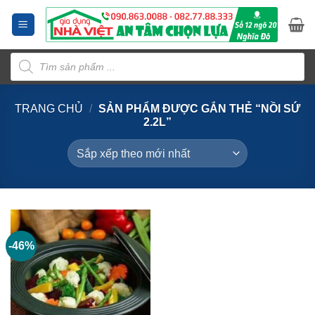
Bỏ
qua
nội
Tìm
dung
kiếm
sản
phẩm
TRANG CHỦ
/
SẢN PHẨM ĐƯỢC GẮN THẺ “NỒI SỨ
2.2L”
-46%