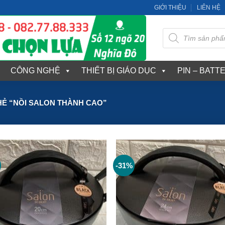
GIỚI THIỆU
LIÊN HỆ
Tìm
kiếm
sản
phẩm
CÔNG NGHỆ
THIẾT BỊ GIÁO DỤC
PIN – BATT
Ẻ “NỒI SALON THÀNH CAO”
-31%