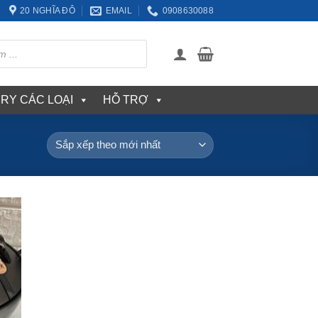
20 NGHĨA ĐÔ
EMAIL
0908630088
ERY CÁC LOẠI
HỖ TRỢ