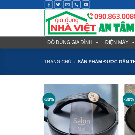
Bỏ
qua
nội
dung
ĐỒ DÙNG GIA ĐÌNH
ĐIỆN MÁY
TRANG CHỦ
/
SẢN PHẨM ĐƯỢC GẮN TH
-30%
-30%