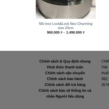
+
Nồi inox Lock&Lock Neo Charming
size 24cm
Khoảng
900.000
₫
–
1.490.000
₫
giá:
từ
900.000 ₫
đến
1.490.000 ₫
Chính sách & Quy định chung
CNK
Hình thức thanh toán
Việt
Chính sách vận chuyển
thuế
Chính sách bảo hành
082.
Chính sách đổi trả hàng
20 N
Chính sách bảo vệ thông tin cá
nhân Người tiêu dùng