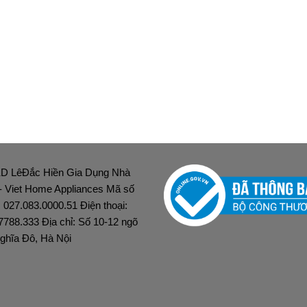
D LêĐắc Hiền Gia Dụng Nhà
 - Viet Home Appliances Mã số
: 027.083.0000.51 Điện thoại:
7788.333 Địa chỉ: Số 10-12 ngõ
ghĩa Đô, Hà Nội