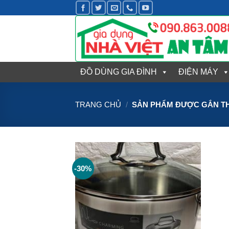
Bỏ
qua
nội
dung
ĐỒ DÙNG GIA ĐÌNH
ĐIỆN MÁY
TRANG CHỦ
/
SẢN PHẨM ĐƯỢC GẮN TH
-30%