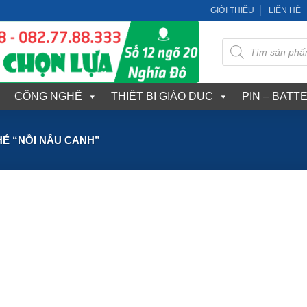
GIỚI THIỆU
LIÊN HỆ
Tìm
kiếm
sản
phẩm
CÔNG NGHỆ
THIẾT BỊ GIÁO DỤC
PIN – BATT
Ẻ “NỒI NẤU CANH”