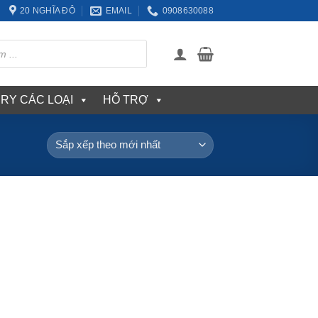
20 NGHĨA ĐÔ
EMAIL
0908630088
ERY CÁC LOẠI
HỖ TRỢ