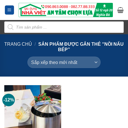
Bỏ
qua
nội
Tìm
dung
kiếm
sản
phẩm
TRANG CHỦ
/
SẢN PHẨM ĐƯỢC GẮN THẺ “NỒI NẤU
BẾP”
-12%